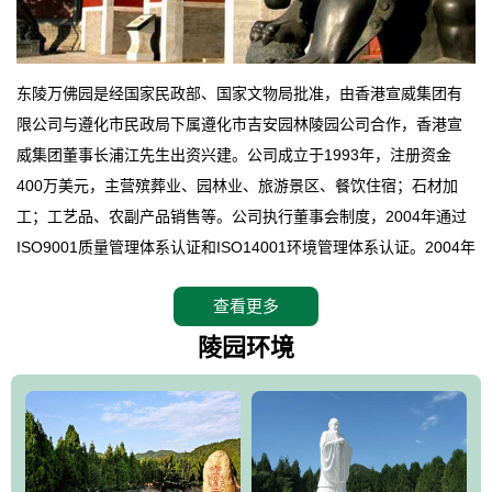
东陵万佛园是经国家民政部、国家文物局批准，由香港宣威集团有
限公司与遵化市民政局下属遵化市吉安园林陵园公司合作，香港宣
威集团董事长浦江先生出资兴建。公司成立于1993年，注册资金
400万美元，主营殡葬业、园林业、旅游景区、餐饮住宿；石材加
工；工艺品、农副产品销售等。公司执行董事会制度，2004年通过
ISO9001质量管理体系认证和ISO14001环境管理体系认证。2004年
12月，万佛园被国家旅游局评定为国家4A级旅游区，是国内第一家
查看更多
拥有4A级旅游区头衔的花园式陵园，园内建有四星级酒店一座。
万佛园位于遵化市境内，座落在世界文化遗产清东陵地形墙内，地
陵园环境
形绝佳，地理位置优越，交通便利。公司以“建设全国顶级人生后花
园、打造佛教精品旅游圣地”为目标，以海外归侨、国内外知名人士
的墓地安葬、祭祀吊亡并结合旅游参观构成其主要使用功能；以苍
郁绚丽、优雅宜人的园林景观构成其外部形象。通过墓园建设与造