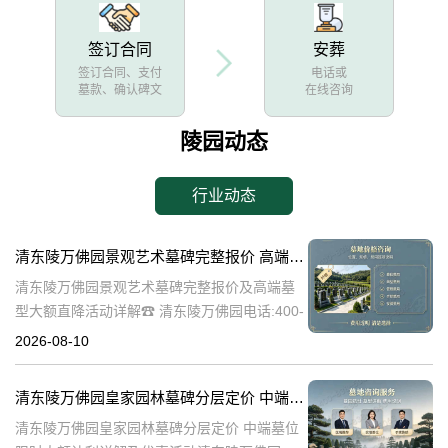
签订合同
安葬
签订合同、支付
电话或
墓款、确认碑文
在线咨询
陵园动态
行业动态
清东陵万佛园景观艺术墓碑完整报价 高端墓型大额直降活动详解
清东陵万佛园景观艺术墓碑完整报价及高端墓
型大额直降活动详解☎ 清东陵万佛园电话:400-
838-5063清东陵万佛园，作为中国历史上著名
2026-08-10
的皇家陵寝，不仅承载着丰富的历史文化底
蕴，更以其独特的景观艺术
清东陵万佛园皇家园林墓碑分层定价 中端墓位限时大额让利详解及优惠活动
清东陵万佛园皇家园林墓碑分层定价 中端墓位