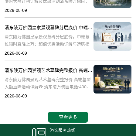
限时大额让利详解及优惠活动清东陵万佛园，
作为中国历史上著名的皇家陵园之一，承载着
2026-08-09
丰富的历史文化底蕴。近年来，随着人们对身
后事的重视程度不断提升，清东陵万佛园
清东陵万佛园皇家景观墓碑分层底价 中端墓位限时直降上万：超值优惠活动详解与选购指南
清东陵万佛园皇家景观墓碑分层底价，中端墓
位限时直降上万：超值优惠活动详解与选购指
南☎ 清东陵万佛园电话:400-838-5063清东陵
2026-08-09
万佛园，作为中国历史上著名的皇家陵寝之
一，承载着深厚的历史文化底
清东陵万佛园景观艺术墓碑完整报价 高端墓型大额直降活动详解
清东陵万佛园景观艺术墓碑完整报价 高端墓型
大额直降活动详解☎ 清东陵万佛园电话:400-
838-5063清东陵万佛园，作为中国著名的皇家
2026-08-09
陵寝之一，不仅承载着丰富的历史文化遗产，
也是现代人们缅怀先人、
查看更多
咨询服务热线