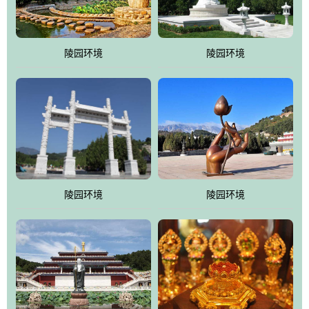
园手法相结合的默契操作，建成一处特色鲜明、服务周全、环境优
美、民族风格突出，与周边文物古迹交相呼应的极具吸引力的花园
式园林。
陵园环境
陵园环境
万佛园工程一期占地448亩，目前完成投资近12亿元人民币，园区采
用全仿古式建筑，寻求与世界文化遗产地清东陵的和谐统一，在园
区建设中寻求陵园建设与景区建设的有机融合，充分发挥独一无二
的地形优势，打造现代艺术园林，建设旅游景观、寺庙、酒店等综
合服务设施，服务于陵园经营，使企业的多元化经营项目相互依
托、相互促进，园区绿化覆盖率达90%。
陵园环境
陵园环境