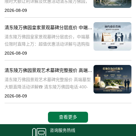
限时大额让利详解及优惠活动清东陵万佛园，
作为中国历史上著名的皇家陵园之一，承载着
2026-08-09
丰富的历史文化底蕴。近年来，随着人们对身
后事的重视程度不断提升，清东陵万佛园
清东陵万佛园皇家景观墓碑分层底价 中端墓位限时直降上万：超值优惠活动详解与选购指南
清东陵万佛园皇家景观墓碑分层底价，中端墓
位限时直降上万：超值优惠活动详解与选购指
南☎ 清东陵万佛园电话:400-838-5063清东陵
2026-08-09
万佛园，作为中国历史上著名的皇家陵寝之
一，承载着深厚的历史文化底
清东陵万佛园景观艺术墓碑完整报价 高端墓型大额直降活动详解
清东陵万佛园景观艺术墓碑完整报价 高端墓型
大额直降活动详解☎ 清东陵万佛园电话:400-
838-5063清东陵万佛园，作为中国著名的皇家
2026-08-09
陵寝之一，不仅承载着丰富的历史文化遗产，
也是现代人们缅怀先人、
查看更多
咨询服务热线