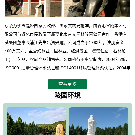
东陵万佛园是经国家民政部、国家文物局批准，由香港宣威集团有
限公司与遵化市民政局下属遵化市吉安园林陵园公司合作，香港宣
威集团董事长浦江先生出资兴建。公司成立于1993年，注册资金
400万美元，主营殡葬业、园林业、旅游景区、餐饮住宿；石材加
工；工艺品、农副产品销售等。公司执行董事会制度，2004年通过
ISO9001质量管理体系认证和ISO14001环境管理体系认证。2004年
12月，万佛园被国家旅游局评定为国家4A级旅游区，是国内第一家
查看更多
拥有4A级旅游区头衔的花园式陵园，园内建有四星级酒店一座。
万佛园位于遵化市境内，座落在世界文化遗产清东陵地形墙内，地
陵园环境
形绝佳，地理位置优越，交通便利。公司以“建设全国顶级人生后花
园、打造佛教精品旅游圣地”为目标，以海外归侨、国内外知名人士
的墓地安葬、祭祀吊亡并结合旅游参观构成其主要使用功能；以苍
郁绚丽、优雅宜人的园林景观构成其外部形象。通过墓园建设与造