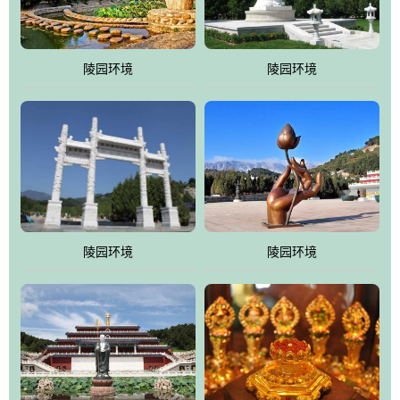
园手法相结合的默契操作，建成一处特色鲜明、服务周全、环境优
美、民族风格突出，与周边文物古迹交相呼应的极具吸引力的花园
式园林。
陵园环境
陵园环境
万佛园工程一期占地448亩，目前完成投资近12亿元人民币，园区采
用全仿古式建筑，寻求与世界文化遗产地清东陵的和谐统一，在园
区建设中寻求陵园建设与景区建设的有机融合，充分发挥独一无二
的地形优势，打造现代艺术园林，建设旅游景观、寺庙、酒店等综
合服务设施，服务于陵园经营，使企业的多元化经营项目相互依
托、相互促进，园区绿化覆盖率达90%。
陵园环境
陵园环境