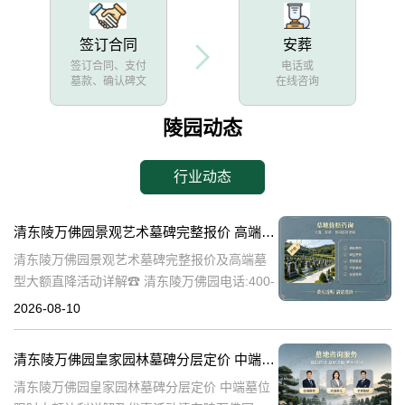
签订合同
安葬
签订合同、支付
电话或
墓款、确认碑文
在线咨询
陵园动态
行业动态
清东陵万佛园景观艺术墓碑完整报价 高端墓型大额直降活动详解
清东陵万佛园景观艺术墓碑完整报价及高端墓
型大额直降活动详解☎ 清东陵万佛园电话:400-
838-5063清东陵万佛园，作为中国历史上著名
2026-08-10
的皇家陵寝，不仅承载着丰富的历史文化底
蕴，更以其独特的景观艺术
清东陵万佛园皇家园林墓碑分层定价 中端墓位限时大额让利详解及优惠活动
清东陵万佛园皇家园林墓碑分层定价 中端墓位