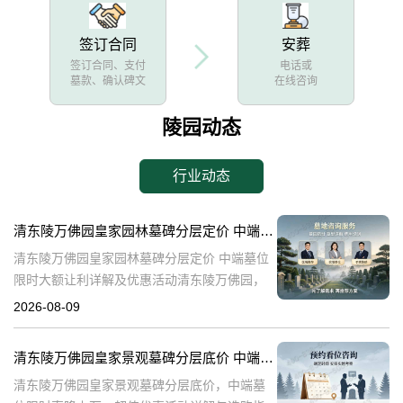
签订合同
安葬
签订合同、支付
电话或
墓款、确认碑文
在线咨询
陵园动态
行业动态
清东陵万佛园皇家园林墓碑分层定价 中端墓位限时大额让利详解及优惠活动
清东陵万佛园皇家园林墓碑分层定价 中端墓位
限时大额让利详解及优惠活动清东陵万佛园，
作为中国历史上著名的皇家陵园之一，承载着
2026-08-09
丰富的历史文化底蕴。近年来，随着人们对身
后事的重视程度不断提升，清东陵万佛园
清东陵万佛园皇家景观墓碑分层底价 中端墓位限时直降上万：超值优惠活动详解与选购指南
清东陵万佛园皇家景观墓碑分层底价，中端墓