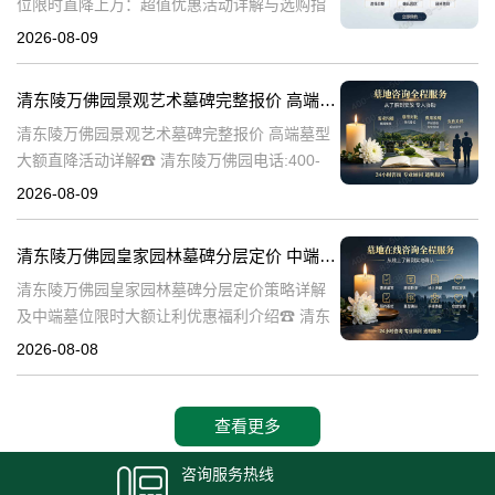
位限时直降上万：超值优惠活动详解与选购指
南☎ 清东陵万佛园电话:400-838-5063清东陵
2026-08-09
万佛园，作为中国历史上著名的皇家陵寝之
一，承载着深厚的历史文化底
清东陵万佛园景观艺术墓碑完整报价 高端墓型大额直降活动详解
清东陵万佛园景观艺术墓碑完整报价 高端墓型
大额直降活动详解☎ 清东陵万佛园电话:400-
838-5063清东陵万佛园，作为中国著名的皇家
2026-08-09
陵寝之一，不仅承载着丰富的历史文化遗产，
也是现代人们缅怀先人、
清东陵万佛园皇家园林墓碑分层定价 中端墓位限时大额让利详解及优惠福利
清东陵万佛园皇家园林墓碑分层定价策略详解
及中端墓位限时大额让利优惠福利介绍☎ 清东
陵万佛园电话:400-838-5063清东陵万佛园，作
2026-08-08
为中国皇家陵寝的重要代表，不仅承载着丰富
的历史文化价值，更是无
查看更多
咨询服务热线