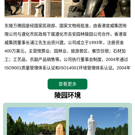
东陵万佛园是经国家民政部、国家文物局批准，由香港宣威集团有
限公司与遵化市民政局下属遵化市吉安园林陵园公司合作，香港宣
威集团董事长浦江先生出资兴建。公司成立于1993年，注册资金
400万美元，主营殡葬业、园林业、旅游景区、餐饮住宿；石材加
工；工艺品、农副产品销售等。公司执行董事会制度，2004年通过
ISO9001质量管理体系认证和ISO14001环境管理体系认证。2004年
12月，万佛园被国家旅游局评定为国家4A级旅游区，是国内第一家
查看更多
拥有4A级旅游区头衔的花园式陵园，园内建有四星级酒店一座。
万佛园位于遵化市境内，座落在世界文化遗产清东陵地形墙内，地
陵园环境
形绝佳，地理位置优越，交通便利。公司以“建设全国顶级人生后花
园、打造佛教精品旅游圣地”为目标，以海外归侨、国内外知名人士
的墓地安葬、祭祀吊亡并结合旅游参观构成其主要使用功能；以苍
郁绚丽、优雅宜人的园林景观构成其外部形象。通过墓园建设与造