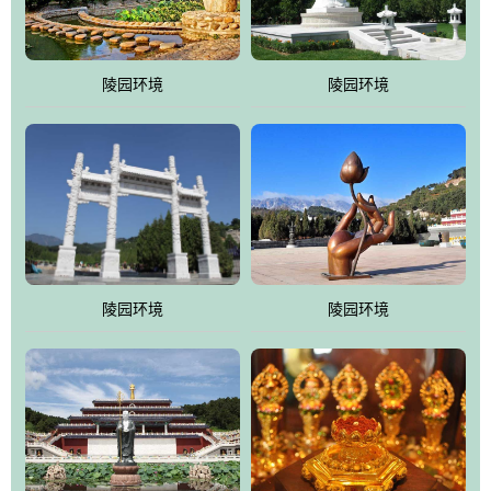
园手法相结合的默契操作，建成一处特色鲜明、服务周全、环境优
美、民族风格突出，与周边文物古迹交相呼应的极具吸引力的花园
式园林。
陵园环境
陵园环境
万佛园工程一期占地448亩，目前完成投资近12亿元人民币，园区采
用全仿古式建筑，寻求与世界文化遗产地清东陵的和谐统一，在园
区建设中寻求陵园建设与景区建设的有机融合，充分发挥独一无二
的地形优势，打造现代艺术园林，建设旅游景观、寺庙、酒店等综
合服务设施，服务于陵园经营，使企业的多元化经营项目相互依
托、相互促进，园区绿化覆盖率达90%。
陵园环境
陵园环境