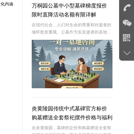
文化内涵
万桐园公墓中小型墓碑梯度报价
限时直降活动名额有限详解
在现代社会，人们对生命的尊重和对逝者的
缅怀愈发重视。公墓作为安息逝者的圣地，
其墓碑的选择不仅是对逝者的纪念，也是生
者情感的寄托。万桐园公墓作为一家知名的
大型公墓，一直致力于提供高品质、个性化
的墓碑服务
炎黄陵园传统中式墓碑官方标价
购墓赠送全套祭祀摆件价格与福利
深度解析
在炎黄陵园，墓碑的定价和购墓赠送全套祭