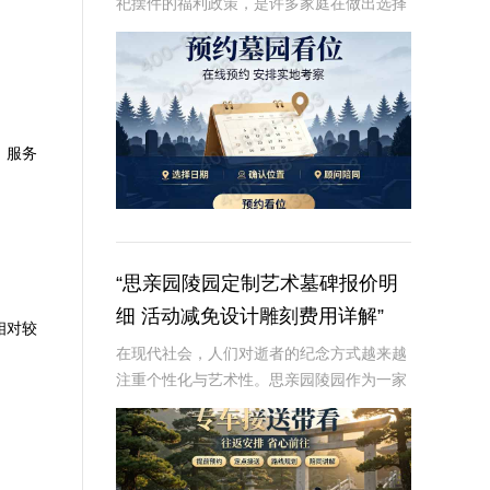
祀摆件的福利政策，是许多家庭在做出选择
时的重要考虑因素。本文将从专业角度深入
解析这些内容，为读者提供有价值、信息丰
富的信息。☎ 炎黄陵园电话:400-838-50
，服务
。
“思亲园陵园定制艺术墓碑报价明
细 活动减免设计雕刻费用详解”
相对较
在现代社会，人们对逝者的纪念方式越来越
注重个性化与艺术性。思亲园陵园作为一家
专业的陵园服务提供商，推出了定制艺术墓
碑服务，以满足客户对逝者的特殊纪念需
求。本文将详细介绍思亲园陵园定制艺术墓
碑的报价明细