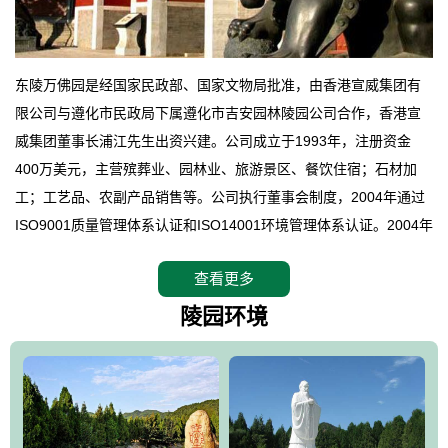
东陵万佛园是经国家民政部、国家文物局批准，由香港宣威集团有
限公司与遵化市民政局下属遵化市吉安园林陵园公司合作，香港宣
威集团董事长浦江先生出资兴建。公司成立于1993年，注册资金
400万美元，主营殡葬业、园林业、旅游景区、餐饮住宿；石材加
工；工艺品、农副产品销售等。公司执行董事会制度，2004年通过
ISO9001质量管理体系认证和ISO14001环境管理体系认证。2004年
12月，万佛园被国家旅游局评定为国家4A级旅游区，是国内第一家
查看更多
拥有4A级旅游区头衔的花园式陵园，园内建有四星级酒店一座。
万佛园位于遵化市境内，座落在世界文化遗产清东陵地形墙内，地
陵园环境
形绝佳，地理位置优越，交通便利。公司以“建设全国顶级人生后花
园、打造佛教精品旅游圣地”为目标，以海外归侨、国内外知名人士
的墓地安葬、祭祀吊亡并结合旅游参观构成其主要使用功能；以苍
郁绚丽、优雅宜人的园林景观构成其外部形象。通过墓园建设与造