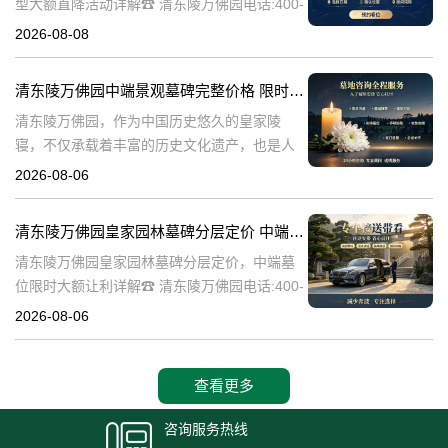
型大额直降活动详解☎ 清东陵万佛园电话:400-
838-5063清东陵万佛园，作为中国历史悠久的
2026-08-08
陵寝之一，承载着丰富的文化底蕴和历史价
值。近年来，随着人们对身
清东陵万佛园中端景观墓碑完整价格 限时减免多年管理费详解
清东陵万佛园，作为中国历史悠久的皇家陵
寝，不仅承载着丰富的历史文化遗产，也是人
们缅怀先人、寄托哀思的重要场所。近年来，
2026-08-06
随着人们对墓地景观要求的提升，中端景观墓
碑逐渐成为了一种流行趋势。本文将详细介绍
清东陵万佛园皇家园林墓碑分层定价 中端墓位限时大额让利详解
清
清东陵万佛园皇家园林墓碑分层定价，中端墓
位限时大额让利详解☎ 清东陵万佛园电话:400-
838-5063清东陵万佛园，作为中国历史上著名
2026-08-06
的皇家陵园之一，承载着丰富的历史文化和独
特的园林艺术。近年来，
查看更多
咨询服务热线