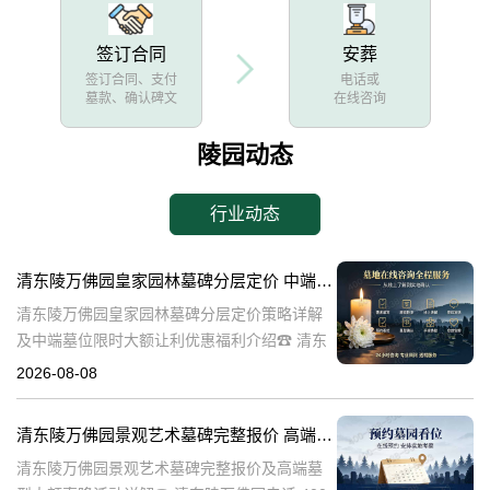
签订合同
安葬
签订合同、支付
电话或
墓款、确认碑文
在线咨询
陵园动态
行业动态
清东陵万佛园皇家园林墓碑分层定价 中端墓位限时大额让利详解及优惠福利
清东陵万佛园皇家园林墓碑分层定价策略详解
及中端墓位限时大额让利优惠福利介绍☎ 清东
陵万佛园电话:400-838-5063清东陵万佛园，作
2026-08-08
为中国皇家陵寝的重要代表，不仅承载着丰富
的历史文化价值，更是无
清东陵万佛园景观艺术墓碑完整报价 高端墓型大额直降活动详解
清东陵万佛园景观艺术墓碑完整报价及高端墓