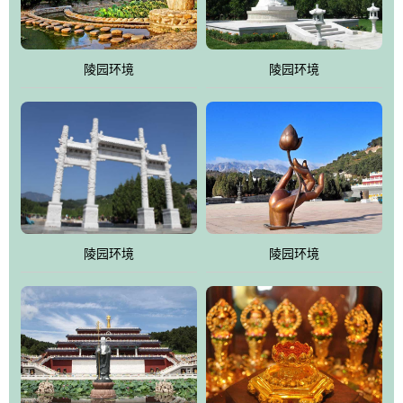
园手法相结合的默契操作，建成一处特色鲜明、服务周全、环境优
美、民族风格突出，与周边文物古迹交相呼应的极具吸引力的花园
式园林。
陵园环境
陵园环境
万佛园工程一期占地448亩，目前完成投资近12亿元人民币，园区采
用全仿古式建筑，寻求与世界文化遗产地清东陵的和谐统一，在园
区建设中寻求陵园建设与景区建设的有机融合，充分发挥独一无二
的地形优势，打造现代艺术园林，建设旅游景观、寺庙、酒店等综
合服务设施，服务于陵园经营，使企业的多元化经营项目相互依
托、相互促进，园区绿化覆盖率达90%。
陵园环境
陵园环境