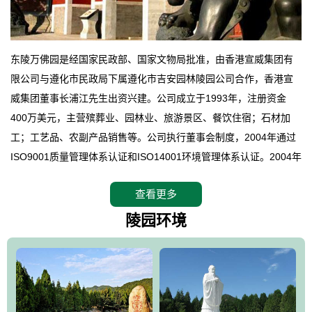
东陵万佛园是经国家民政部、国家文物局批准，由香港宣威集团有
限公司与遵化市民政局下属遵化市吉安园林陵园公司合作，香港宣
威集团董事长浦江先生出资兴建。公司成立于1993年，注册资金
400万美元，主营殡葬业、园林业、旅游景区、餐饮住宿；石材加
工；工艺品、农副产品销售等。公司执行董事会制度，2004年通过
ISO9001质量管理体系认证和ISO14001环境管理体系认证。2004年
12月，万佛园被国家旅游局评定为国家4A级旅游区，是国内第一家
查看更多
拥有4A级旅游区头衔的花园式陵园，园内建有四星级酒店一座。
万佛园位于遵化市境内，座落在世界文化遗产清东陵地形墙内，地
陵园环境
形绝佳，地理位置优越，交通便利。公司以“建设全国顶级人生后花
园、打造佛教精品旅游圣地”为目标，以海外归侨、国内外知名人士
的墓地安葬、祭祀吊亡并结合旅游参观构成其主要使用功能；以苍
郁绚丽、优雅宜人的园林景观构成其外部形象。通过墓园建设与造