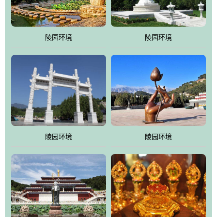
园手法相结合的默契操作，建成一处特色鲜明、服务周全、环境优
美、民族风格突出，与周边文物古迹交相呼应的极具吸引力的花园
式园林。
陵园环境
陵园环境
万佛园工程一期占地448亩，目前完成投资近12亿元人民币，园区采
用全仿古式建筑，寻求与世界文化遗产地清东陵的和谐统一，在园
区建设中寻求陵园建设与景区建设的有机融合，充分发挥独一无二
的地形优势，打造现代艺术园林，建设旅游景观、寺庙、酒店等综
合服务设施，服务于陵园经营，使企业的多元化经营项目相互依
托、相互促进，园区绿化覆盖率达90%。
陵园环境
陵园环境