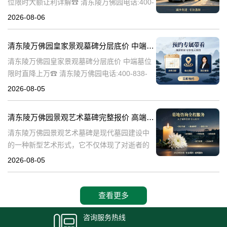
位限时大额让利详解☎ 清东陵万佛园电话:400-
838-5063清东陵万佛园，作为中国历史上著名
2026-08-06
的皇家陵园之一，承载着丰富的历史文化和独
特的园林艺术。近年来，
清东陵万佛园皇家景观墓碑分层底价 中端墓位限时直降上万
清东陵万佛园皇家景观墓碑分层底价 中端墓位
限时直降上万☎ 清东陵万佛园电话:400-838-
5063清东陵万佛园，作为中国历史上著名的皇
2026-08-05
家陵寝之一，不仅承载着丰富的历史文化遗
产，也成为了现代人们选择
清东陵万佛园景观艺术墓碑完整报价 高端墓型大额直降活动详解
清东陵万佛园景观艺术墓碑是现代墓园建设中
的一种新型艺术形式，它不仅体现了对逝者的
尊重和缅怀，更是一种文化艺术的传承。本文
2026-08-05
将详细介绍清东陵万佛园景观艺术墓碑的完整
报价以及高端墓型大额直降活动的相关内容，
查看更多
咨询服务热线