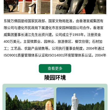
东陵万佛园是经国家民政部、国家文物局批准，由香港宣威集团有
限公司与遵化市民政局下属遵化市吉安园林陵园公司合作，香港宣
威集团董事长浦江先生出资兴建。公司成立于1993年，注册资金
400万美元，主营殡葬业、园林业、旅游景区、餐饮住宿；石材加
工；工艺品、农副产品销售等。公司执行董事会制度，2004年通过
ISO9001质量管理体系认证和ISO14001环境管理体系认证。2004年
12月，万佛园被国家旅游局评定为国家4A级旅游区，是国内第一家
查看更多
拥有4A级旅游区头衔的花园式陵园，园内建有四星级酒店一座。
万佛园位于遵化市境内，座落在世界文化遗产清东陵地形墙内，地
陵园环境
形绝佳，地理位置优越，交通便利。公司以“建设全国顶级人生后花
园、打造佛教精品旅游圣地”为目标，以海外归侨、国内外知名人士
的墓地安葬、祭祀吊亡并结合旅游参观构成其主要使用功能；以苍
郁绚丽、优雅宜人的园林景观构成其外部形象。通过墓园建设与造