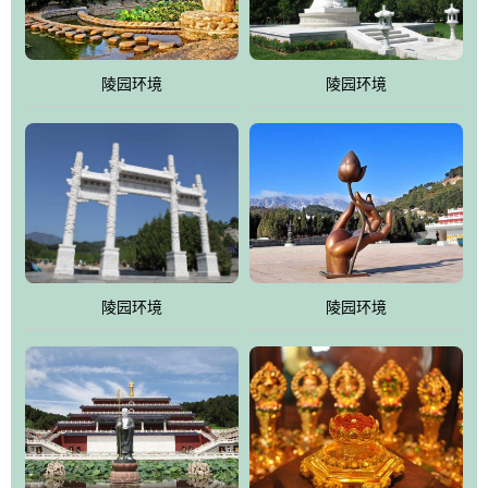
园手法相结合的默契操作，建成一处特色鲜明、服务周全、环境优
美、民族风格突出，与周边文物古迹交相呼应的极具吸引力的花园
式园林。
陵园环境
陵园环境
万佛园工程一期占地448亩，目前完成投资近12亿元人民币，园区采
用全仿古式建筑，寻求与世界文化遗产地清东陵的和谐统一，在园
区建设中寻求陵园建设与景区建设的有机融合，充分发挥独一无二
的地形优势，打造现代艺术园林，建设旅游景观、寺庙、酒店等综
合服务设施，服务于陵园经营，使企业的多元化经营项目相互依
托、相互促进，园区绿化覆盖率达90%。
陵园环境
陵园环境