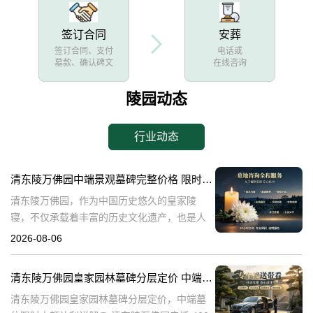
签订合同
安葬
签订合同、支付
电话或
墓款、确认碑文
在线咨询
陵园动态
行业动态
清东陵万佛园中端景观墓碑完整价格 限时减免多年管理费详解
清东陵万佛园，作为中国历史悠久的皇家陵
寝，不仅承载着丰富的历史文化遗产，也是人
们缅怀先人、寄托哀思的重要场所。近年来，
2026-08-06
随着人们对墓地景观要求的提升，中端景观墓
碑逐渐成为了一种流行趋势。本文将详细介绍
清东陵万佛园皇家园林墓碑分层定价 中端墓位限时大额让利详解
清
清东陵万佛园皇家园林墓碑分层定价，中端墓