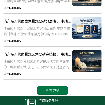
位限时大额让利详解☎ 清东陵万佛园电话:400-
838-5063清东陵万佛园，作为中国历史上著名
2026-08-06
的皇家陵园之一，承载着丰富的历史文化和独
特的园林艺术。近年来，
清东陵万佛园皇家景观墓碑分层底价 中端墓位限时直降上万
清东陵万佛园皇家景观墓碑分层底价 中端墓位
限时直降上万☎ 清东陵万佛园电话:400-838-
5063清东陵万佛园，作为中国历史上著名的皇
2026-08-05
家陵寝之一，不仅承载着丰富的历史文化遗
产，也成为了现代人们选择
清东陵万佛园景观艺术墓碑完整报价 高端墓型大额直降活动详解
清东陵万佛园景观艺术墓碑是现代墓园建设中
的一种新型艺术形式，它不仅体现了对逝者的
尊重和缅怀，更是一种文化艺术的传承。本文
2026-08-05
将详细介绍清东陵万佛园景观艺术墓碑的完整
报价以及高端墓型大额直降活动的相关内容，
查看更多
咨询服务热线