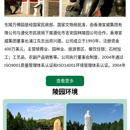
东陵万佛园是经国家民政部、国家文物局批准，由香港宣威集团有
限公司与遵化市民政局下属遵化市吉安园林陵园公司合作，香港宣
威集团董事长浦江先生出资兴建。公司成立于1993年，注册资金
400万美元，主营殡葬业、园林业、旅游景区、餐饮住宿；石材加
工；工艺品、农副产品销售等。公司执行董事会制度，2004年通过
ISO9001质量管理体系认证和ISO14001环境管理体系认证。2004年
12月，万佛园被国家旅游局评定为国家4A级旅游区，是国内第一家
查看更多
拥有4A级旅游区头衔的花园式陵园，园内建有四星级酒店一座。
万佛园位于遵化市境内，座落在世界文化遗产清东陵地形墙内，地
陵园环境
形绝佳，地理位置优越，交通便利。公司以“建设全国顶级人生后花
园、打造佛教精品旅游圣地”为目标，以海外归侨、国内外知名人士
的墓地安葬、祭祀吊亡并结合旅游参观构成其主要使用功能；以苍
郁绚丽、优雅宜人的园林景观构成其外部形象。通过墓园建设与造