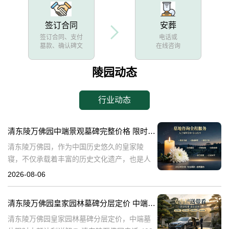
签订合同
安葬
签订合同、支付
电话或
墓款、确认碑文
在线咨询
陵园动态
行业动态
清东陵万佛园中端景观墓碑完整价格 限时减免多年管理费详解
清东陵万佛园，作为中国历史悠久的皇家陵
寝，不仅承载着丰富的历史文化遗产，也是人
们缅怀先人、寄托哀思的重要场所。近年来，
2026-08-06
随着人们对墓地景观要求的提升，中端景观墓
碑逐渐成为了一种流行趋势。本文将详细介绍
清东陵万佛园皇家园林墓碑分层定价 中端墓位限时大额让利详解
清
清东陵万佛园皇家园林墓碑分层定价，中端墓