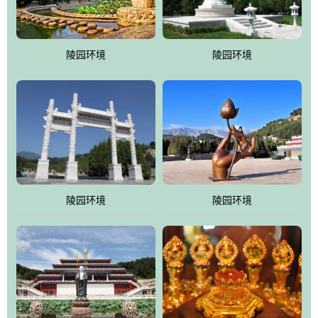
园手法相结合的默契操作，建成一处特色鲜明、服务周全、环境优
美、民族风格突出，与周边文物古迹交相呼应的极具吸引力的花园
式园林。
陵园环境
陵园环境
万佛园工程一期占地448亩，目前完成投资近12亿元人民币，园区采
用全仿古式建筑，寻求与世界文化遗产地清东陵的和谐统一，在园
区建设中寻求陵园建设与景区建设的有机融合，充分发挥独一无二
的地形优势，打造现代艺术园林，建设旅游景观、寺庙、酒店等综
合服务设施，服务于陵园经营，使企业的多元化经营项目相互依
托、相互促进，园区绿化覆盖率达90%。
陵园环境
陵园环境