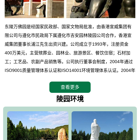
东陵万佛园是经国家民政部、国家文物局批准，由香港宣威集团有
限公司与遵化市民政局下属遵化市吉安园林陵园公司合作，香港宣
威集团董事长浦江先生出资兴建。公司成立于1993年，注册资金
400万美元，主营殡葬业、园林业、旅游景区、餐饮住宿；石材加
工；工艺品、农副产品销售等。公司执行董事会制度，2004年通过
ISO9001质量管理体系认证和ISO14001环境管理体系认证。2004年
12月，万佛园被国家旅游局评定为国家4A级旅游区，是国内第一家
查看更多
拥有4A级旅游区头衔的花园式陵园，园内建有四星级酒店一座。
万佛园位于遵化市境内，座落在世界文化遗产清东陵地形墙内，地
陵园环境
形绝佳，地理位置优越，交通便利。公司以“建设全国顶级人生后花
园、打造佛教精品旅游圣地”为目标，以海外归侨、国内外知名人士
的墓地安葬、祭祀吊亡并结合旅游参观构成其主要使用功能；以苍
郁绚丽、优雅宜人的园林景观构成其外部形象。通过墓园建设与造