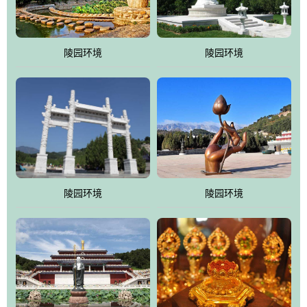
园手法相结合的默契操作，建成一处特色鲜明、服务周全、环境优
美、民族风格突出，与周边文物古迹交相呼应的极具吸引力的花园
式园林。
陵园环境
陵园环境
万佛园工程一期占地448亩，目前完成投资近12亿元人民币，园区采
用全仿古式建筑，寻求与世界文化遗产地清东陵的和谐统一，在园
区建设中寻求陵园建设与景区建设的有机融合，充分发挥独一无二
的地形优势，打造现代艺术园林，建设旅游景观、寺庙、酒店等综
合服务设施，服务于陵园经营，使企业的多元化经营项目相互依
托、相互促进，园区绿化覆盖率达90%。
陵园环境
陵园环境