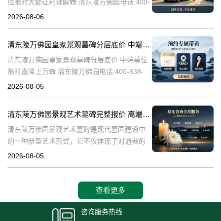
位限时大额让利详解☎ 清东陵万佛园电话:400-
838-5063清东陵万佛园，作为中国历史上著名
2026-08-06
的皇家陵园之一，承载着丰富的历史文化和独
特的园林艺术。近年来，
清东陵万佛园皇家景观墓碑分层底价 中端墓位限时直降上万
清东陵万佛园皇家景观墓碑分层底价 中端墓位
限时直降上万☎ 清东陵万佛园电话:400-838-
5063清东陵万佛园，作为中国历史上著名的皇
2026-08-05
家陵寝之一，不仅承载着丰富的历史文化遗
产，也成为了现代人们选择
清东陵万佛园景观艺术墓碑完整报价 高端墓型大额直降活动详解
清东陵万佛园景观艺术墓碑是现代墓园建设中
的一种新型艺术形式，它不仅体现了对逝者的
尊重和缅怀，更是一种文化艺术的传承。本文
2026-08-05
将详细介绍清东陵万佛园景观艺术墓碑的完整
报价以及高端墓型大额直降活动的相关内容，
查看更多
咨询服务热线