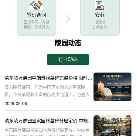
签订合同
安葬
签订合同、支付
电话或
墓款、确认碑文
在线咨询
陵园动态
行业动态
清东陵万佛园中端景观墓碑完整价格 限时减免多年管理费详解
清东陵万佛园，作为中国历史悠久的皇家陵
寝，不仅承载着丰富的历史文化遗产，也是人
们缅怀先人、寄托哀思的重要场所。近年来，
2026-08-06
随着人们对墓地景观要求的提升，中端景观墓
碑逐渐成为了一种流行趋势。本文将详细介绍
清东陵万佛园皇家园林墓碑分层定价 中端墓位限时大额让利详解
清
清东陵万佛园皇家园林墓碑分层定价，中端墓