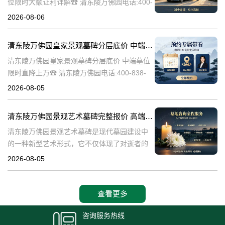
位限时大额让利详解☎ 清东陵万佛园电话:400-
838-5063清东陵万佛园，作为中国历史上著名
2026-08-06
的皇家陵园之一，承载着丰富的历史文化和独
特的园林艺术。近年来，
清东陵万佛园皇家景观墓碑分层底价 中端墓位限时直降上万
清东陵万佛园皇家景观墓碑分层底价 中端墓位
限时直降上万☎ 清东陵万佛园电话:400-838-
5063清东陵万佛园，作为中国历史上著名的皇
2026-08-05
家陵寝之一，不仅承载着丰富的历史文化遗
产，也成为了现代人们选择
清东陵万佛园景观艺术墓碑完整报价 高端墓型大额直降活动详解
清东陵万佛园景观艺术墓碑是现代墓园建设中
的一种新型艺术形式，它不仅体现了对逝者的
尊重和缅怀，更是一种文化艺术的传承。本文
2026-08-05
将详细介绍清东陵万佛园景观艺术墓碑的完整
报价以及高端墓型大额直降活动的相关内容，
查看更多
咨询服务热线