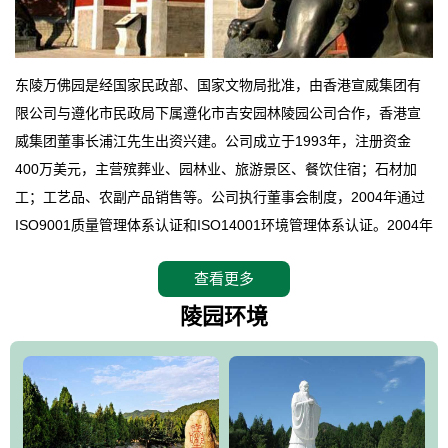
东陵万佛园是经国家民政部、国家文物局批准，由香港宣威集团有
限公司与遵化市民政局下属遵化市吉安园林陵园公司合作，香港宣
威集团董事长浦江先生出资兴建。公司成立于1993年，注册资金
400万美元，主营殡葬业、园林业、旅游景区、餐饮住宿；石材加
工；工艺品、农副产品销售等。公司执行董事会制度，2004年通过
ISO9001质量管理体系认证和ISO14001环境管理体系认证。2004年
12月，万佛园被国家旅游局评定为国家4A级旅游区，是国内第一家
查看更多
拥有4A级旅游区头衔的花园式陵园，园内建有四星级酒店一座。
万佛园位于遵化市境内，座落在世界文化遗产清东陵地形墙内，地
陵园环境
形绝佳，地理位置优越，交通便利。公司以“建设全国顶级人生后花
园、打造佛教精品旅游圣地”为目标，以海外归侨、国内外知名人士
的墓地安葬、祭祀吊亡并结合旅游参观构成其主要使用功能；以苍
郁绚丽、优雅宜人的园林景观构成其外部形象。通过墓园建设与造