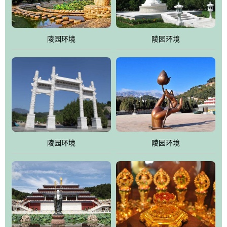
园手法相结合的默契操作，建成一处特色鲜明、服务周全、环境优
美、民族风格突出，与周边文物古迹交相呼应的极具吸引力的花园
式园林。
陵园环境
陵园环境
万佛园工程一期占地448亩，目前完成投资近12亿元人民币，园区采
用全仿古式建筑，寻求与世界文化遗产地清东陵的和谐统一，在园
区建设中寻求陵园建设与景区建设的有机融合，充分发挥独一无二
的地形优势，打造现代艺术园林，建设旅游景观、寺庙、酒店等综
合服务设施，服务于陵园经营，使企业的多元化经营项目相互依
托、相互促进，园区绿化覆盖率达90%。
陵园环境
陵园环境