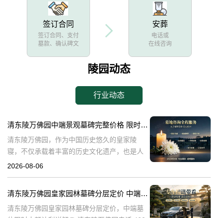
签订合同
安葬
签订合同、支付
电话或
墓款、确认碑文
在线咨询
陵园动态
行业动态
清东陵万佛园中端景观墓碑完整价格 限时减免多年管理费详解
清东陵万佛园，作为中国历史悠久的皇家陵
寝，不仅承载着丰富的历史文化遗产，也是人
们缅怀先人、寄托哀思的重要场所。近年来，
2026-08-06
随着人们对墓地景观要求的提升，中端景观墓
碑逐渐成为了一种流行趋势。本文将详细介绍
清东陵万佛园皇家园林墓碑分层定价 中端墓位限时大额让利详解
清
清东陵万佛园皇家园林墓碑分层定价，中端墓