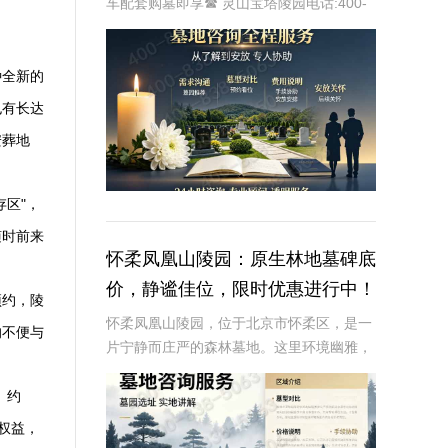
车配套购墓即享☎ 灵山宝塔陵园电话:400-
838-5063在现代社会，人们对死亡和身后
事的规划越来越重视。选择一个合适的墓
地，不仅是对逝者的尊重，也是对生者的
种全新的
也有长达
安葬地
区"，
随时前来
怀柔凤凰山陵园：原生林地墓碑底
价，静谧佳位，限时优惠进行中！
预约，陵
怀柔凤凰山陵园，位于北京市怀柔区，是一
的不便与
片宁静而庄严的森林墓地。这里环境幽雅，
绿树成荫，为逝者提供了一个安息的净土，
也为生者提供了一个寄托哀思的圣地。近年
）约
来，随着人们对生命质量的追求和对环境要
放权益，
求的提高，