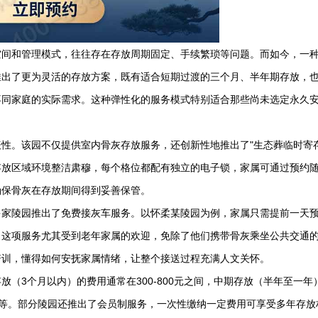
空间和管理模式，往往存在存放周期固定、手续繁琐等问题。而如今，一
推出了更为灵活的存放方案，既有适合短期过渡的三个月、半年期存放，
不同家庭的实际需求。这种弹性化的服务模式特别适合那些尚未选定永久
性。该园不仅提供室内骨灰存放服务，还创新性地推出了"生态葬临时寄存
存放区域环境整洁肃穆，每个格位都配有独立的电子锁，家属可通过预约
确保骨灰在存放期间得到妥善保管。
多家陵园推出了免费接灰车服务。以怀柔某陵园为例，家属只需提前一天
。这项服务尤其受到老年家属的欢迎，免除了他们携带骨灰乘坐公共交通
培训，懂得如何安抚家属情绪，让整个接送过程充满人文关怀。
（3个月以内）的费用通常在300-800元之间，中期存放（半年至一年
万元不等。部分陵园还推出了会员制服务，一次性缴纳一定费用可享受多年存