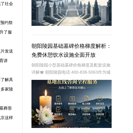
现了社会
，预约祭
升了服
朝阳陵园基础墓碑价格梯度解析：
照片发送
免费休憩饮水设施全面开放
育讲
朝阳陵园小型基础墓碑价格梯度及配套设施
详解☎ 朝阳陵园电话:400-838-5063作为城
市中领先的殡葬服务提供商，朝阳陵园始终
要了解具
以提供便捷、温馨、人性化的服务为己任。
。多家陵
其中，小型基础墓碑因其经济实惠的
墓葬形
北京这样