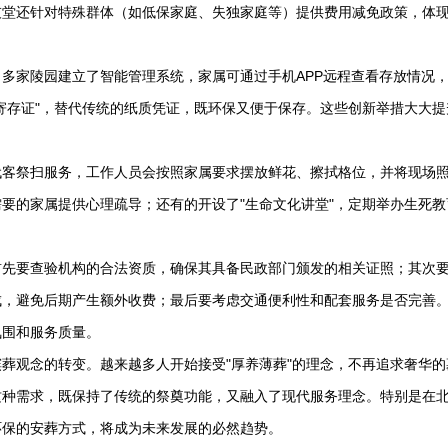
灰堂还针对特殊群体（如低保家庭、失独家庭等）提供费用减免政策，体
多家陵园建立了智能管理系统，家属可通过手机APP远程查看存放情况
寄存证"，替代传统的纸质凭证，既环保又便于保存。这些创新举措大大提
代客祭扫服务，工作人员会按照家属要求摆放鲜花、擦拭格位，并将现场
要的家属提供心理疏导；还有的开设了"生命文化讲堂"，定期举办生死教
首先要查验机构的合法资质，确保其具备民政部门颁发的相关证照；其次
成，避免后期产生额外收费；最后要考虑交通便利性和配套服务是否完善
氛围和服务质量。
葬观念的转变。越来越多人开始接受"厚养薄葬"的理念，不再追求奢华的
这种需求，既保持了传统的祭奠功能，又融入了现代服务理念。特别是在
环保的安葬方式，将成为未来发展的必然趋势。