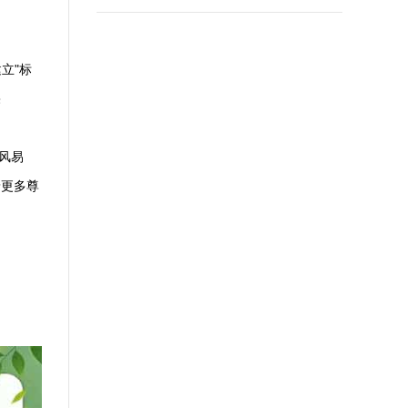
立"标
果
风易
予更多尊