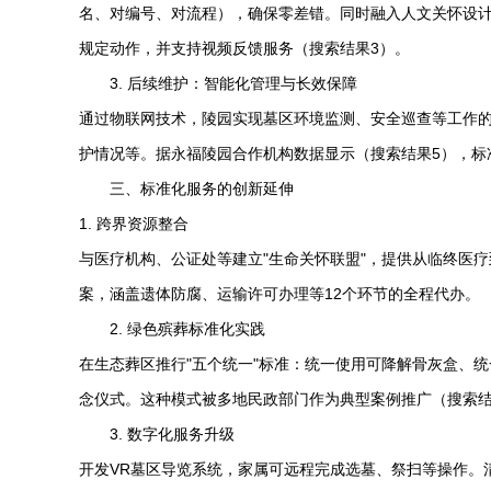
名、对编号、对流程），确保零差错。同时融入人文关怀设计
规定动作，并支持视频反馈服务（搜索结果3）。
3. 后续维护：智能化管理与长效保障
通过物联网技术，陵园实现墓区环境监测、安全巡查等工作的
护情况等。据永福陵园合作机构数据显示（搜索结果5），标准
三、标准化服务的创新延伸
1. 跨界资源整合
与医疗机构、公证处等建立"生命关怀联盟"，提供从临终医
案，涵盖遗体防腐、运输许可办理等12个环节的全程代办。
2. 绿色殡葬标准化实践
在生态葬区推行"五个统一"标准：统一使用可降解骨灰盒、
念仪式。这种模式被多地民政部门作为典型案例推广（搜索结
3. 数字化服务升级
开发VR墓区导览系统，家属可远程完成选墓、祭扫等操作。