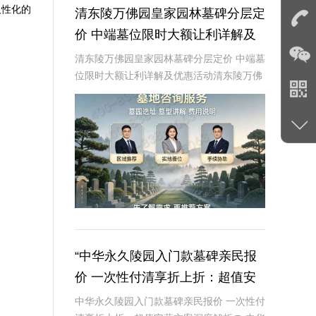
人性化的
清东陵万佛园皇家园林墓碑分层定
价 中端墓位限时大额让利详解及
优惠活动
清东陵万佛园皇家园林墓碑分层定价 中端墓
位限时大额让利详解及优惠活动清东陵万佛
园，作为中国历史上著名的皇家陵园之一，
承载着丰富的历史文化底蕴。近年来，随着
人们对身后事的重视程度不断提升，清东陵
万佛园
“中华永久陵园入门款墓碑亲民报
价 一次性付清享折上折：超值安
葬方案深度解析”
中华永久陵园入门款墓碑亲民报价 一次性付