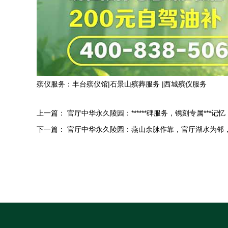
殡仪服务：
丰台殡仪馆
|
石景山殡葬服务
|
西城殡仪服务
上一篇：
官厅中华永久陵园：******碑服务，镌刻专属***记忆
下一篇：
官厅中华永久陵园：燕山余脉作靠，官厅湖水为邻