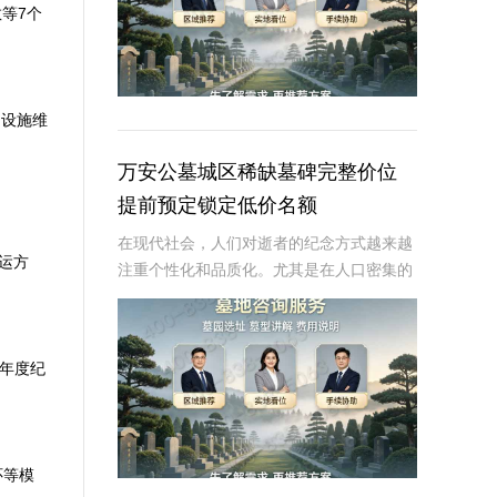
等7个
、设施维
万安公墓城区稀缺墓碑完整价位
提前预定锁定低价名额
在现代社会，人们对逝者的纪念方式越来越
运方
注重个性化和品质化。尤其是在人口密集的
城市区域，优质墓碑资源日益稀缺，价格也
随之水涨船高。万安公墓作为城区内知名的
大型公墓，其墓碑资源尤为紧张，因此提前
一年度纪
预定锁定低
怀等模