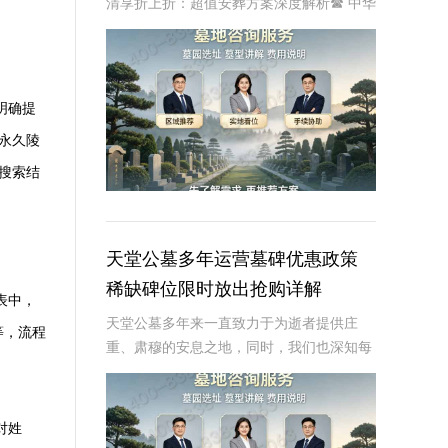
清享折上折：超值安葬方案深度解析☎ 中华
永久陵园电话:400-838-5063在人生的旅程
中，我们总会面临生离死别的时刻。当亲人
离世，选择一个合适的安葬地点，
明确提
永久陵
搜索结
天堂公墓多年运营墓碑优惠政策
稀缺碑位限时放出抢购详解
表中，
天堂公墓多年来一直致力于为逝者提供庄
等，流程
重、肃穆的安息之地，同时，我们也深知每
一位家属对于墓碑的期望与需求。为了满足
广大客户的需求，天堂公墓推出了多年的运
营墓碑优惠政策，以及稀缺碑位的限时抢购
对姓
活动。本文将