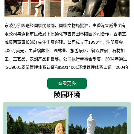
东陵万佛园是经国家民政部、国家文物局批准，由香港宣威集团有
限公司与遵化市民政局下属遵化市吉安园林陵园公司合作，香港宣
威集团董事长浦江先生出资兴建。公司成立于1993年，注册资金
400万美元，主营殡葬业、园林业、旅游景区、餐饮住宿；石材加
工；工艺品、农副产品销售等。公司执行董事会制度，2004年通过
ISO9001质量管理体系认证和ISO14001环境管理体系认证。2004年
12月，万佛园被国家旅游局评定为国家4A级旅游区，是国内第一家
查看更多
拥有4A级旅游区头衔的花园式陵园，园内建有四星级酒店一座。
万佛园位于遵化市境内，座落在世界文化遗产清东陵地形墙内，地
陵园环境
形绝佳，地理位置优越，交通便利。公司以“建设全国顶级人生后花
园、打造佛教精品旅游圣地”为目标，以海外归侨、国内外知名人士
的墓地安葬、祭祀吊亡并结合旅游参观构成其主要使用功能；以苍
郁绚丽、优雅宜人的园林景观构成其外部形象。通过墓园建设与造