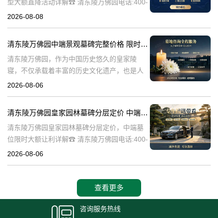
型大额直降活动详解☎ 清东陵万佛园电话:400-
838-5063清东陵万佛园，作为中国历史悠久的
2026-08-08
陵寝之一，承载着丰富的文化底蕴和历史价
值。近年来，随着人们对身
清东陵万佛园中端景观墓碑完整价格 限时减免多年管理费详解
清东陵万佛园，作为中国历史悠久的皇家陵
寝，不仅承载着丰富的历史文化遗产，也是人
们缅怀先人、寄托哀思的重要场所。近年来，
2026-08-06
随着人们对墓地景观要求的提升，中端景观墓
碑逐渐成为了一种流行趋势。本文将详细介绍
清东陵万佛园皇家园林墓碑分层定价 中端墓位限时大额让利详解
清
清东陵万佛园皇家园林墓碑分层定价，中端墓
位限时大额让利详解☎ 清东陵万佛园电话:400-
838-5063清东陵万佛园，作为中国历史上著名
2026-08-06
的皇家陵园之一，承载着丰富的历史文化和独
特的园林艺术。近年来，
查看更多
咨询服务热线