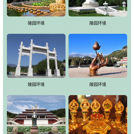
园手法相结合的默契操作，建成一处特色鲜明、服务周全、环境优
美、民族风格突出，与周边文物古迹交相呼应的极具吸引力的花园
式园林。
陵园环境
陵园环境
万佛园工程一期占地448亩，目前完成投资近12亿元人民币，园区采
用全仿古式建筑，寻求与世界文化遗产地清东陵的和谐统一，在园
区建设中寻求陵园建设与景区建设的有机融合，充分发挥独一无二
的地形优势，打造现代艺术园林，建设旅游景观、寺庙、酒店等综
合服务设施，服务于陵园经营，使企业的多元化经营项目相互依
托、相互促进，园区绿化覆盖率达90%。
陵园环境
陵园环境