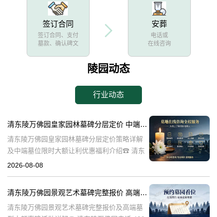
签订合同
安葬
签订合同、支付
电话或
墓款、确认碑文
在线咨询
陵园动态
行业动态
清东陵万佛园皇家园林墓碑分层定价 中端墓位限时大额让利详解及优惠福利
清东陵万佛园皇家园林墓碑分层定价策略详解
及中端墓位限时大额让利优惠福利介绍☎ 清东
陵万佛园电话:400-838-5063清东陵万佛园，作
2026-08-08
为中国皇家陵寝的重要代表，不仅承载着丰富
的历史文化价值，更是无
清东陵万佛园景观艺术墓碑完整报价 高端墓型大额直降活动详解
清东陵万佛园景观艺术墓碑完整报价及高端墓