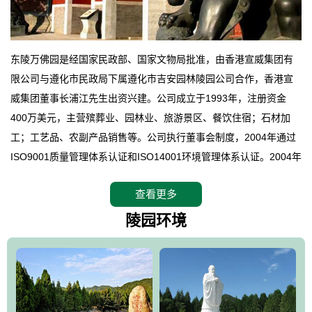
东陵万佛园是经国家民政部、国家文物局批准，由香港宣威集团有
限公司与遵化市民政局下属遵化市吉安园林陵园公司合作，香港宣
威集团董事长浦江先生出资兴建。公司成立于1993年，注册资金
400万美元，主营殡葬业、园林业、旅游景区、餐饮住宿；石材加
工；工艺品、农副产品销售等。公司执行董事会制度，2004年通过
ISO9001质量管理体系认证和ISO14001环境管理体系认证。2004年
12月，万佛园被国家旅游局评定为国家4A级旅游区，是国内第一家
查看更多
拥有4A级旅游区头衔的花园式陵园，园内建有四星级酒店一座。
万佛园位于遵化市境内，座落在世界文化遗产清东陵地形墙内，地
陵园环境
形绝佳，地理位置优越，交通便利。公司以“建设全国顶级人生后花
园、打造佛教精品旅游圣地”为目标，以海外归侨、国内外知名人士
的墓地安葬、祭祀吊亡并结合旅游参观构成其主要使用功能；以苍
郁绚丽、优雅宜人的园林景观构成其外部形象。通过墓园建设与造