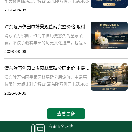
型大额直降活动详解☎ 清东陵万佛园电话:400-
838-5063清东陵万佛园，作为中国历史悠久的
2026-08-08
陵寝之一，承载着丰富的文化底蕴和历史价
值。近年来，随着人们对身
清东陵万佛园中端景观墓碑完整价格 限时减免多年管理费详解
清东陵万佛园，作为中国历史悠久的皇家陵
寝，不仅承载着丰富的历史文化遗产，也是人
们缅怀先人、寄托哀思的重要场所。近年来，
2026-08-06
随着人们对墓地景观要求的提升，中端景观墓
碑逐渐成为了一种流行趋势。本文将详细介绍
清东陵万佛园皇家园林墓碑分层定价 中端墓位限时大额让利详解
清
清东陵万佛园皇家园林墓碑分层定价，中端墓
位限时大额让利详解☎ 清东陵万佛园电话:400-
838-5063清东陵万佛园，作为中国历史上著名
2026-08-06
的皇家陵园之一，承载着丰富的历史文化和独
特的园林艺术。近年来，
查看更多
咨询服务热线