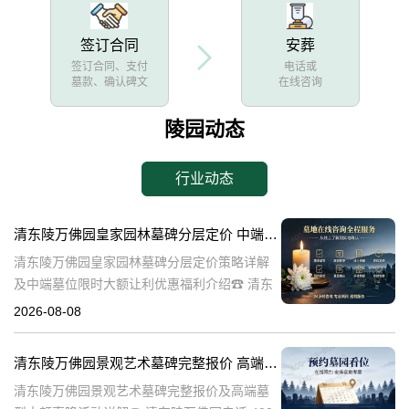
签订合同
安葬
签订合同、支付
电话或
墓款、确认碑文
在线咨询
陵园动态
行业动态
清东陵万佛园皇家园林墓碑分层定价 中端墓位限时大额让利详解及优惠福利
清东陵万佛园皇家园林墓碑分层定价策略详解
及中端墓位限时大额让利优惠福利介绍☎ 清东
陵万佛园电话:400-838-5063清东陵万佛园，作
2026-08-08
为中国皇家陵寝的重要代表，不仅承载着丰富
的历史文化价值，更是无
清东陵万佛园景观艺术墓碑完整报价 高端墓型大额直降活动详解
清东陵万佛园景观艺术墓碑完整报价及高端墓