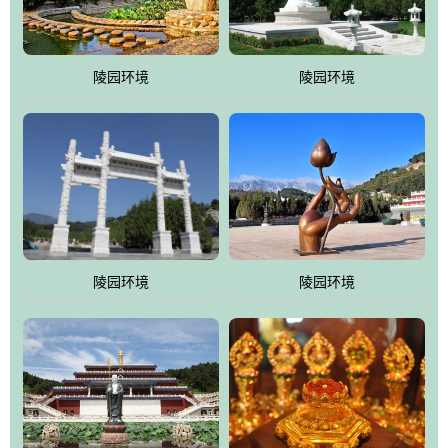
园手法相结合的默契操作，建成一处特色鲜明、服务周全、环境优
美、民族风格突出，与周边文物古迹交相呼应的极具吸引力的花园
式园林。
陵园环境
陵园环境
万佛园工程一期占地448亩，目前完成投资近12亿元人民币，园区采
用全仿古式建筑，寻求与世界文化遗产地清东陵的和谐统一，在园
区建设中寻求陵园建设与景区建设的有机融合，充分发挥独一无二
的地形优势，打造现代艺术园林，建设旅游景观、寺庙、酒店等综
合服务设施，服务于陵园经营，使企业的多元化经营项目相互依
托、相互促进，园区绿化覆盖率达90%。
陵园环境
陵园环境