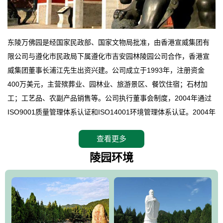
东陵万佛园是经国家民政部、国家文物局批准，由香港宣威集团有
限公司与遵化市民政局下属遵化市吉安园林陵园公司合作，香港宣
威集团董事长浦江先生出资兴建。公司成立于1993年，注册资金
400万美元，主营殡葬业、园林业、旅游景区、餐饮住宿；石材加
工；工艺品、农副产品销售等。公司执行董事会制度，2004年通过
ISO9001质量管理体系认证和ISO14001环境管理体系认证。2004年
12月，万佛园被国家旅游局评定为国家4A级旅游区，是国内第一家
查看更多
拥有4A级旅游区头衔的花园式陵园，园内建有四星级酒店一座。
万佛园位于遵化市境内，座落在世界文化遗产清东陵地形墙内，地
陵园环境
形绝佳，地理位置优越，交通便利。公司以“建设全国顶级人生后花
园、打造佛教精品旅游圣地”为目标，以海外归侨、国内外知名人士
的墓地安葬、祭祀吊亡并结合旅游参观构成其主要使用功能；以苍
郁绚丽、优雅宜人的园林景观构成其外部形象。通过墓园建设与造