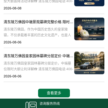
型大额直降活动详解☎ 清东陵万佛园电话:400-
838-5063清东陵万佛园，作为中国历史悠久的
2026-08-08
陵寝之一，承载着丰富的文化底蕴和历史价
值。近年来，随着人们对身
清东陵万佛园中端景观墓碑完整价格 限时减免多年管理费详解
清东陵万佛园，作为中国历史悠久的皇家陵
寝，不仅承载着丰富的历史文化遗产，也是人
们缅怀先人、寄托哀思的重要场所。近年来，
2026-08-06
随着人们对墓地景观要求的提升，中端景观墓
碑逐渐成为了一种流行趋势。本文将详细介绍
清东陵万佛园皇家园林墓碑分层定价 中端墓位限时大额让利详解
清
清东陵万佛园皇家园林墓碑分层定价，中端墓
位限时大额让利详解☎ 清东陵万佛园电话:400-
838-5063清东陵万佛园，作为中国历史上著名
2026-08-06
的皇家陵园之一，承载着丰富的历史文化和独
特的园林艺术。近年来，
查看更多
咨询服务热线