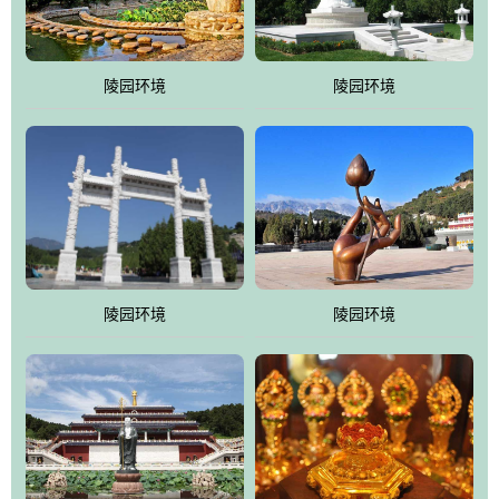
园手法相结合的默契操作，建成一处特色鲜明、服务周全、环境优
美、民族风格突出，与周边文物古迹交相呼应的极具吸引力的花园
式园林。
陵园环境
陵园环境
万佛园工程一期占地448亩，目前完成投资近12亿元人民币，园区采
用全仿古式建筑，寻求与世界文化遗产地清东陵的和谐统一，在园
区建设中寻求陵园建设与景区建设的有机融合，充分发挥独一无二
的地形优势，打造现代艺术园林，建设旅游景观、寺庙、酒店等综
合服务设施，服务于陵园经营，使企业的多元化经营项目相互依
托、相互促进，园区绿化覆盖率达90%。
陵园环境
陵园环境