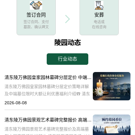
签订合同
安葬
签订合同、支付
电话或
墓款、确认碑文
在线咨询
陵园动态
行业动态
清东陵万佛园皇家园林墓碑分层定价 中端墓位限时大额让利详解及优惠福利
清东陵万佛园皇家园林墓碑分层定价策略详解
及中端墓位限时大额让利优惠福利介绍☎ 清东
陵万佛园电话:400-838-5063清东陵万佛园，作
2026-08-08
为中国皇家陵寝的重要代表，不仅承载着丰富
的历史文化价值，更是无
清东陵万佛园景观艺术墓碑完整报价 高端墓型大额直降活动详解
清东陵万佛园景观艺术墓碑完整报价及高端墓