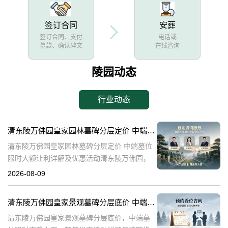
签订合同
安葬
签订合同、支付
电话或
墓款、确认碑文
在线咨询
陵园动态
行业动态
清东陵万佛园皇家园林墓碑分层定价 中端墓位限时大额让利详解及优惠活动
清东陵万佛园皇家园林墓碑分层定价 中端墓位
限时大额让利详解及优惠活动清东陵万佛园，
作为中国历史上著名的皇家陵园之一，承载着
2026-08-09
丰富的历史文化底蕴。近年来，随着人们对身
后事的重视程度不断提升，清东陵万佛园
清东陵万佛园皇家景观墓碑分层底价 中端墓位限时直降上万：超值优惠活动详解与选购指南
清东陵万佛园皇家景观墓碑分层底价，中端墓