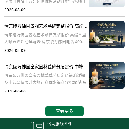
位限时直降上万：超值优惠活动详解与选购指
南☎ 清东陵万佛园电话:400-838-5063清东陵
2026-08-09
万佛园，作为中国历史上著名的皇家陵寝之
一，承载着深厚的历史文化底
清东陵万佛园景观艺术墓碑完整报价 高端墓型大额直降活动详解
清东陵万佛园景观艺术墓碑完整报价 高端墓型
大额直降活动详解☎ 清东陵万佛园电话:400-
838-5063清东陵万佛园，作为中国著名的皇家
2026-08-09
陵寝之一，不仅承载着丰富的历史文化遗产，
也是现代人们缅怀先人、
清东陵万佛园皇家园林墓碑分层定价 中端墓位限时大额让利详解及优惠福利
清东陵万佛园皇家园林墓碑分层定价策略详解
及中端墓位限时大额让利优惠福利介绍☎ 清东
陵万佛园电话:400-838-5063清东陵万佛园，作
2026-08-08
为中国皇家陵寝的重要代表，不仅承载着丰富
的历史文化价值，更是无
查看更多
咨询服务热线