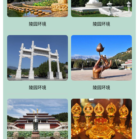
园手法相结合的默契操作，建成一处特色鲜明、服务周全、环境优
美、民族风格突出，与周边文物古迹交相呼应的极具吸引力的花园
式园林。
陵园环境
陵园环境
万佛园工程一期占地448亩，目前完成投资近12亿元人民币，园区采
用全仿古式建筑，寻求与世界文化遗产地清东陵的和谐统一，在园
区建设中寻求陵园建设与景区建设的有机融合，充分发挥独一无二
的地形优势，打造现代艺术园林，建设旅游景观、寺庙、酒店等综
合服务设施，服务于陵园经营，使企业的多元化经营项目相互依
托、相互促进，园区绿化覆盖率达90%。
陵园环境
陵园环境