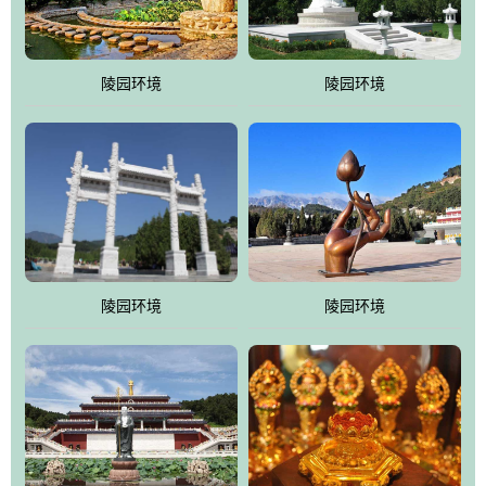
园手法相结合的默契操作，建成一处特色鲜明、服务周全、环境优
美、民族风格突出，与周边文物古迹交相呼应的极具吸引力的花园
式园林。
陵园环境
陵园环境
万佛园工程一期占地448亩，目前完成投资近12亿元人民币，园区采
用全仿古式建筑，寻求与世界文化遗产地清东陵的和谐统一，在园
区建设中寻求陵园建设与景区建设的有机融合，充分发挥独一无二
的地形优势，打造现代艺术园林，建设旅游景观、寺庙、酒店等综
合服务设施，服务于陵园经营，使企业的多元化经营项目相互依
托、相互促进，园区绿化覆盖率达90%。
陵园环境
陵园环境