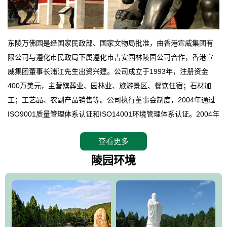
东陵万佛园是经国家民政部、国家文物局批准，由香港宣威集团有
限公司与遵化市民政局下属遵化市吉安园林陵园公司合作，香港宣
威集团董事长浦江先生出资兴建。公司成立于1993年，注册资金
400万美元，主营殡葬业、园林业、旅游景区、餐饮住宿；石材加
工；工艺品、农副产品销售等。公司执行董事会制度，2004年通过
ISO9001质量管理体系认证和ISO14001环境管理体系认证。2004年
12月，万佛园被国家旅游局评定为国家4A级旅游区，是国内第一家
查看更多
拥有4A级旅游区头衔的花园式陵园，园内建有四星级酒店一座。
万佛园位于遵化市境内，座落在世界文化遗产清东陵地形墙内，地
陵园环境
形绝佳，地理位置优越，交通便利。公司以“建设全国顶级人生后花
园、打造佛教精品旅游圣地”为目标，以海外归侨、国内外知名人士
的墓地安葬、祭祀吊亡并结合旅游参观构成其主要使用功能；以苍
郁绚丽、优雅宜人的园林景观构成其外部形象。通过墓园建设与造