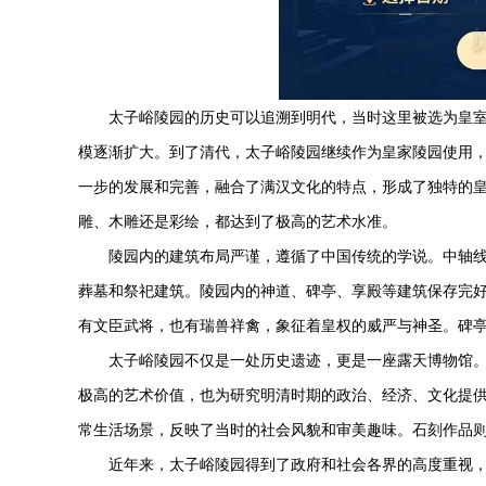
太子峪陵园
的历史可以追溯到明代，当时这里被选为皇
模逐渐扩大。到了清代，
太子峪陵园
继续作为皇家陵园使用
一步的发展和完善，融合了满汉文化的特点，形成了独特的
雕、木雕还是彩绘，都达到了极高的艺术水准。
陵园内的建筑布局严谨，遵循了中国传统的学说。中轴
葬墓和祭祀建筑。陵园内的神道、碑亭、享殿等建筑保存完
有文臣武将，也有瑞兽祥禽，象征着皇权的威严与神圣。碑
太子峪陵园
不仅是一处历史遗迹，更是一座露天博物馆
极高的艺术价值，也为研究明清时期的政治、经济、文化提
常生活场景，反映了当时的社会风貌和审美趣味。石刻作品
近年来，
太子峪陵园
得到了政府和社会各界的高度重视