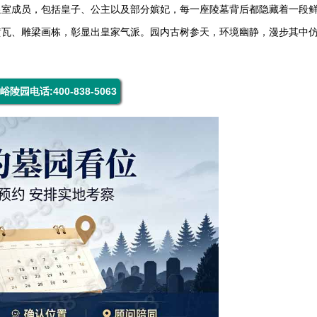
皇室成员，包括皇子、公主以及部分嫔妃，每一座陵墓背后都隐藏着一段
黄瓦、雕梁画栋，彰显出皇家气派。园内古树参天，环境幽静，漫步其中
峪陵园电话:400-838-5063