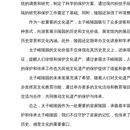
统的调查和研究，制定了科学的保护方案。通过现代科技手
续的研究和保护工作奠定了基础。同时，陵园还加强了环境
作为一处重要的文化遗产，
太子峪陵园
吸引了众多游客
种形式，向游客展示陵园的历史和文化价值。展览馆内的展
历史背景和文化内涵。此外，陵园还定期举办文化讲座和学
太子峪陵园
的文化价值不仅体现在其历史意义上，还体
证，提醒人们珍惜和保护文化遗产。通过参观
太子峪陵园
，
的保护和传承工作也为其他文化遗产的保护提供了借鉴和参
太子峪陵园
的未来发展充满了希望。随着人们对文化遗
步发挥其文化教育功能，通过举办更多的文化活动和教育项
交流与合作，共同推动文化遗产的保护与传承。
总之，
太子峪陵园
作为一处重要的皇家陵园，承载着丰
护和传承
太子峪陵园
，我们不仅守护了皇家的记忆，也传承
历史、感受文化的重要窗口。