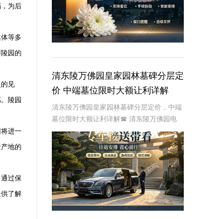
档，为后
媒体等多
解陵园的
清东陵万佛园皇家园林墓碑分层定
史的见
价 中端墓位限时大额让利详解
感。陵园
清东陵万佛园皇家园林墓碑分层定价，中端
墓位限时大额让利详解☎ 清东陵万佛园电
话:400-838-5063清东陵万佛园，作为中国
园将进一
历史上著名的皇家陵园之一，承载着丰富的
遗产地的
历史文化和独特的园林艺术。近年来，
。通过保
提供了解