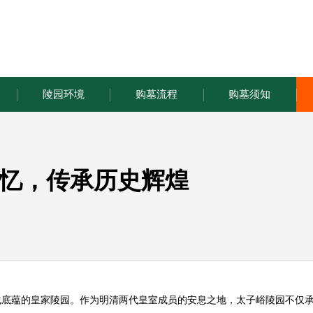
陵园环境
购墓流程
购墓须知
忆，传承历史辉煌
化底蕴的皇家陵园。作为明清两代皇室成员的安息之地，
太子峪陵园
不仅