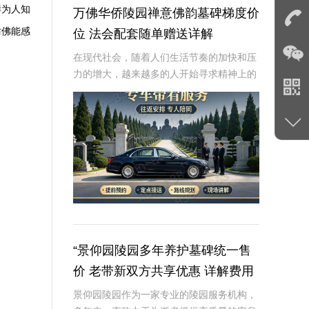
鲜为人知
万佛华侨陵园禅意佛韵墓碑梯度价
仿佛能感
位 法会配套随单赠送详解
在现代社会，随着人们生活节奏的加快和压
力的增大，越来越多的人开始寻求精神上的
慰藉和宁静。万佛华侨陵园，作为一家融合
了传统佛教文化与现代园林艺术的陵园，致
力于为逝者提供庄严而宁静的安息之地，同
时也为生者
“景仰园陵园多年养护墓碑统一售
价 老带新双方共享优惠 详解费用
与福利政策”
景仰园陵园作为一家专业的陵园服务机构，