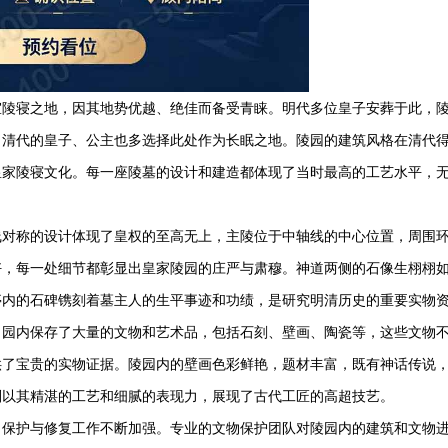
室陵寝之地，因其地势优越、绝佳而备受青睐。明代多位皇子安葬于此，
，清代的皇子、公主也多选择此处作为长眠之地。陵园的建筑风格在清代
皇家陵寝文化。每一座陵墓的设计和建造都体现了当时最高的工艺水平，
线对称的设计体现了皇权的至高无上，主陵位于中轴线的中心位置，周围
好，每一处细节都彰显出皇家陵园的庄严与肃穆。神道两侧的石像生栩栩
亭内的石碑镌刻着墓主人的生平事迹和功绩，是研究明清历史的重要实物
。园内保存了大量的文物和艺术品，包括石刻、壁画、陶瓷等，这些文物
供了宝贵的实物证据。陵园内的壁画色彩鲜艳，题材丰富，既有神话传说
则以其精湛的工艺和细腻的表现力，展现了古代工匠的高超技艺。
，保护与修复工作不断加强。专业的文物保护团队对陵园内的建筑和文物