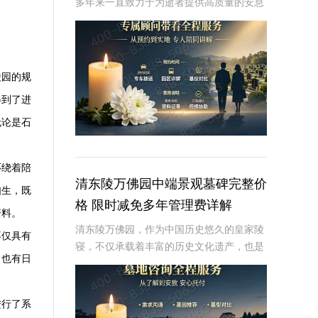
多年来一直致力于为逝者提供高质量的安息
之地，并为生者提供全面的殡葬服务。在众
多服务中，墓碑的养护与维护是景仰园陵园
非常重要的一环。为了确保墓碑的长期美观
与稳固，景
陵园的规
得到了进
无论是石
环绕着陪
清东陵万佛园中端景观墓碑完整价
如生，既
格 限时减免多年管理费详解
资料。
清东陵万佛园，作为中国历史悠久的皇家陵
不仅具有
寝，不仅承载着丰富的历史文化遗产，也是
，也有日
人们缅怀先人、寄托哀思的重要场所。近年
来，随着人们对墓地景观要求的提升，中端
景观墓碑逐渐成为了一种流行趋势。本文将
进行了系
详细介绍清