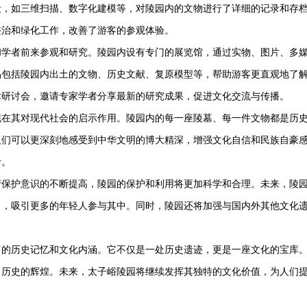
段，如三维扫描、数字化建模等，对陵园内的文物进行了详细的记录和存
整治和绿化工作，改善了游客的参观体验。
和学者前来参观和研究。陵园内设有专门的展览馆，通过实物、图片、多
品包括陵园内出土的文物、历史文献、复原模型等，帮助游客更直观地了
术研讨会，邀请专家学者分享最新的研究成果，促进文化交流与传播。
现在其对现代社会的启示作用。陵园内的每一座陵墓、每一件文物都是历
人们可以更深刻地感受到中华文明的博大精深，增强文化自信和民族自豪
考。
产保护意识的不断提高，陵园的保护和利用将更加科学和合理。未来，陵
目，吸引更多的年轻人参与其中。同时，陵园还将加强与国内外其他文化
富的历史记忆和文化内涵。它不仅是一处历史遗迹，更是一座文化的宝库
了历史的辉煌。未来，
太子峪陵园
将继续发挥其独特的文化价值，为人们