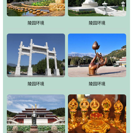
园手法相结合的默契操作，建成一处特色鲜明、服务周全、环境优
美、民族风格突出，与周边文物古迹交相呼应的极具吸引力的花园
式园林。
陵园环境
陵园环境
万佛园工程一期占地448亩，目前完成投资近12亿元人民币，园区采
用全仿古式建筑，寻求与世界文化遗产地清东陵的和谐统一，在园
区建设中寻求陵园建设与景区建设的有机融合，充分发挥独一无二
的地形优势，打造现代艺术园林，建设旅游景观、寺庙、酒店等综
合服务设施，服务于陵园经营，使企业的多元化经营项目相互依
托、相互促进，园区绿化覆盖率达90%。
陵园环境
陵园环境