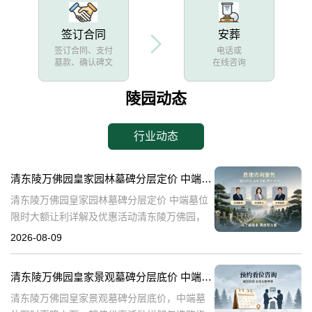
签订合同
安葬
签订合同、支付
电话或
墓款、确认碑文
在线咨询
陵园动态
行业动态
清东陵万佛园皇家园林墓碑分层定价 中端墓位限时大额让利详解及优惠活动
清东陵万佛园皇家园林墓碑分层定价 中端墓位
限时大额让利详解及优惠活动清东陵万佛园，
作为中国历史上著名的皇家陵园之一，承载着
2026-08-09
丰富的历史文化底蕴。近年来，随着人们对身
后事的重视程度不断提升，清东陵万佛园
清东陵万佛园皇家景观墓碑分层底价 中端墓位限时直降上万：超值优惠活动详解与选购指南
清东陵万佛园皇家景观墓碑分层底价，中端墓