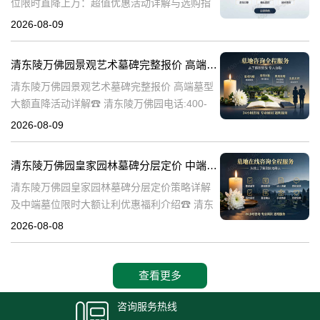
位限时直降上万：超值优惠活动详解与选购指
南☎ 清东陵万佛园电话:400-838-5063清东陵
2026-08-09
万佛园，作为中国历史上著名的皇家陵寝之
一，承载着深厚的历史文化底
清东陵万佛园景观艺术墓碑完整报价 高端墓型大额直降活动详解
清东陵万佛园景观艺术墓碑完整报价 高端墓型
大额直降活动详解☎ 清东陵万佛园电话:400-
838-5063清东陵万佛园，作为中国著名的皇家
2026-08-09
陵寝之一，不仅承载着丰富的历史文化遗产，
也是现代人们缅怀先人、
清东陵万佛园皇家园林墓碑分层定价 中端墓位限时大额让利详解及优惠福利
清东陵万佛园皇家园林墓碑分层定价策略详解
及中端墓位限时大额让利优惠福利介绍☎ 清东
陵万佛园电话:400-838-5063清东陵万佛园，作
2026-08-08
为中国皇家陵寝的重要代表，不仅承载着丰富
的历史文化价值，更是无
查看更多
咨询服务热线