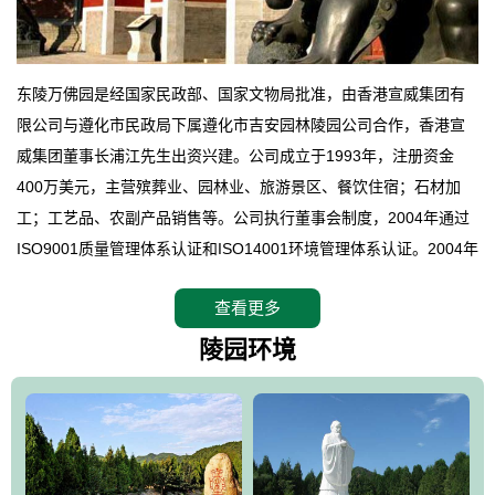
东陵万佛园是经国家民政部、国家文物局批准，由香港宣威集团有
限公司与遵化市民政局下属遵化市吉安园林陵园公司合作，香港宣
威集团董事长浦江先生出资兴建。公司成立于1993年，注册资金
400万美元，主营殡葬业、园林业、旅游景区、餐饮住宿；石材加
工；工艺品、农副产品销售等。公司执行董事会制度，2004年通过
ISO9001质量管理体系认证和ISO14001环境管理体系认证。2004年
12月，万佛园被国家旅游局评定为国家4A级旅游区，是国内第一家
查看更多
拥有4A级旅游区头衔的花园式陵园，园内建有四星级酒店一座。
万佛园位于遵化市境内，座落在世界文化遗产清东陵地形墙内，地
陵园环境
形绝佳，地理位置优越，交通便利。公司以“建设全国顶级人生后花
园、打造佛教精品旅游圣地”为目标，以海外归侨、国内外知名人士
的墓地安葬、祭祀吊亡并结合旅游参观构成其主要使用功能；以苍
郁绚丽、优雅宜人的园林景观构成其外部形象。通过墓园建设与造