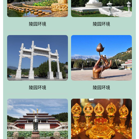
园手法相结合的默契操作，建成一处特色鲜明、服务周全、环境优
美、民族风格突出，与周边文物古迹交相呼应的极具吸引力的花园
式园林。
陵园环境
陵园环境
万佛园工程一期占地448亩，目前完成投资近12亿元人民币，园区采
用全仿古式建筑，寻求与世界文化遗产地清东陵的和谐统一，在园
区建设中寻求陵园建设与景区建设的有机融合，充分发挥独一无二
的地形优势，打造现代艺术园林，建设旅游景观、寺庙、酒店等综
合服务设施，服务于陵园经营，使企业的多元化经营项目相互依
托、相互促进，园区绿化覆盖率达90%。
陵园环境
陵园环境