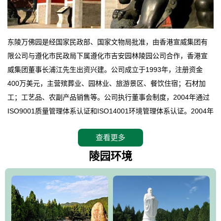
东陵万佛园是经国家民政部、国家文物局批准，由香港宣威集团有
限公司与遵化市民政局下属遵化市吉安园林陵园公司合作，香港宣
威集团董事长浦江先生出资兴建。公司成立于1993年，注册资金
400万美元，主营殡葬业、园林业、旅游景区、餐饮住宿；石材加
工；工艺品、农副产品销售等。公司执行董事会制度，2004年通过
ISO9001质量管理体系认证和ISO14001环境管理体系认证。2004年
12月，万佛园被国家旅游局评定为国家4A级旅游区，是国内第一家
查看更多
拥有4A级旅游区头衔的花园式陵园，园内建有四星级酒店一座。
万佛园位于遵化市境内，座落在世界文化遗产清东陵地形墙内，地
陵园环境
形绝佳，地理位置优越，交通便利。公司以“建设全国顶级人生后花
园、打造佛教精品旅游圣地”为目标，以海外归侨、国内外知名人士
的墓地安葬、祭祀吊亡并结合旅游参观构成其主要使用功能；以苍
郁绚丽、优雅宜人的园林景观构成其外部形象。通过墓园建设与造