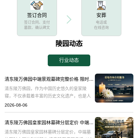
签订合同
安葬
签订合同、支付
电话或
墓款、确认碑文
在线咨询
陵园动态
行业动态
清东陵万佛园中端景观墓碑完整价格 限时减免多年管理费详解
清东陵万佛园，作为中国历史悠久的皇家陵
寝，不仅承载着丰富的历史文化遗产，也是人
们缅怀先人、寄托哀思的重要场所。近年来，
2026-08-06
随着人们对墓地景观要求的提升，中端景观墓
碑逐渐成为了一种流行趋势。本文将详细介绍
清东陵万佛园皇家园林墓碑分层定价 中端墓位限时大额让利详解
清
清东陵万佛园皇家园林墓碑分层定价，中端墓