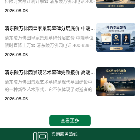
位限时大额让利详解☎ 清东陵万佛园电话:400-
838-5063清东陵万佛园，作为中国历史上著名
2026-08-06
的皇家陵园之一，承载着丰富的历史文化和独
特的园林艺术。近年来，
清东陵万佛园皇家景观墓碑分层底价 中端墓位限时直降上万
清东陵万佛园皇家景观墓碑分层底价 中端墓位
限时直降上万☎ 清东陵万佛园电话:400-838-
5063清东陵万佛园，作为中国历史上著名的皇
2026-08-05
家陵寝之一，不仅承载着丰富的历史文化遗
产，也成为了现代人们选择
清东陵万佛园景观艺术墓碑完整报价 高端墓型大额直降活动详解
清东陵万佛园景观艺术墓碑是现代墓园建设中
的一种新型艺术形式，它不仅体现了对逝者的
尊重和缅怀，更是一种文化艺术的传承。本文
2026-08-05
将详细介绍清东陵万佛园景观艺术墓碑的完整
报价以及高端墓型大额直降活动的相关内容，
查看更多
咨询服务热线