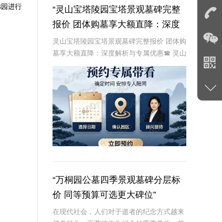
佛园
进行
“灵山宝塔陵园宝塔景观墓碑完整
报价 团体购墓享大额直降：深度
解析与专属优惠”
灵山宝塔陵园宝塔景观墓碑完整报价 团体购
墓享大额直降：深度解析与专属优惠☎ 灵山
宝塔陵园电话:400-838-5063在现代社会，
人们对逝者的纪念方式有了更多的选择和追
求。灵山宝塔陵园作为一家知名的
“万桐园公墓四季景观墓碑分层标
价 同等预算可选更大碑位”
在现代社会，人们对于逝者的纪念方式越来