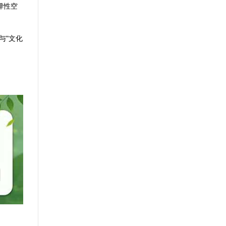
弹性空
与"文化