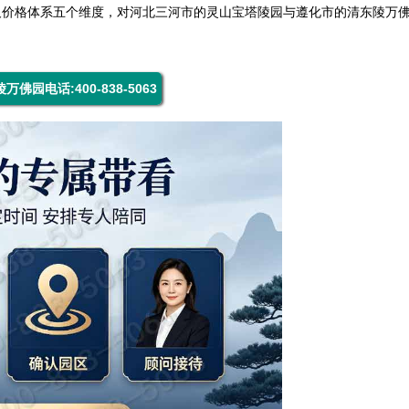
及价格体系五个维度，对河北三河市的
灵山宝塔陵园
与遵化市的
清东陵万
万佛园电话:400-838-5063