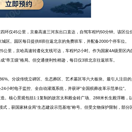
四环仅45公里，京秦高速三河东出口直达，自驾车程约50分钟。该区位
京城区。园区每日提供8班往返北京的免费班车，并配备2000个停车位。
25公里，京哈高速转遵化支线可达，车程约2小时。作为国家4A级景区内
成"帝王级"格局。但交通便利性稍逊，每日仅3班北京往返班车。
达86%。分设传统立碑区、生态葬区、艺术墓区等六大板块。最引人注目的
24小时电子监控、全自动灌溉系统，并获评"全国殡葬改革示范单位"。
造。核心景观包括1:1复制的故宫太和殿金砖广场、288米长生殿浮雕，
创新模式，获国家林业局"生态建设示范基地"称号。但受文物保护限制，部分