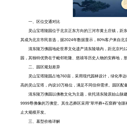
一、区位交通对比
灵山宝塔陵园
位于北京正东方向的三河市黄土庄镇，距东
其成为北京市民首选，据2024年数据显示，80%客户来自北
清东陵万佛园
地处世界文化遗产清东陵墙内，距北京约1
园，其独特优势在于毗邻乾隆、慈禧等历史人物的安葬地，形
二、园区规划差异
灵山宝塔陵园
占地760亩，采用现代园林设计，绿化率
高的灵山宝塔，内设10万格位，满足不同信仰需求。园区配备
清东陵万佛园
以佛教文化为主题，依托清东陵原始山脉建
9999尊佛像的万佛堂。其生态葬区采用"草坪葬+石窟葬"
止大规模开发。
三、墓型价格详解