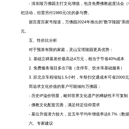
-
清东陵万佛园
主打文化增值，包含免费佛教超度法会（
祀活动，但需另付1980元/次的参与费。
据百度百家号报道，万佛园2024年推出的"数字陵园"系
元。
五、性价比分析
对于预算有限的家庭，
灵山宝塔陵园
更具优势：
1. 基础立碑墓差价最高达4万元，相当于节省40%成本
2. 免费服务项目多出7项（含停车、饮水等基础服务）
3. 距北京车程缩短1.5小时，年祭扫交通成本可省2000元
而追求文化价值的客户可能倾向万佛园：
- 历史IP溢价明显，毗邻世界文化遗产的稀缺性不可复制
- 佛教文化配套完善，满足特定信仰需求
- 墓位升值潜力较大，近五年平均年增值率达8.7%（数
六、专家建议