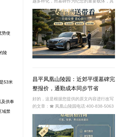
越多样化，而墓碑作为纪念的重要载体，其
设计、材质和位置都承载着生者对逝者的深
深怀念。万桐园公墓作为一家专业的公墓，
提供四季景观墓碑分层标价的服务，旨在为
家属提供更
优势使
的陵
昌平凤凰山陵园：近郊平缓墓碑完
是53米
整报价，通勤成本同步节省
好的，这是根据您提供的原文内容进行改写
以及供奉
的文章：☎ 凤凰山陵园电话:400-838-5063
区域禁
昌平凤凰山陵园：近郊安息优选，多维度优
势解析北京市昌平区的昌通风凰山陵园，作
为近年来备受瞩目的近郊陵园，凭