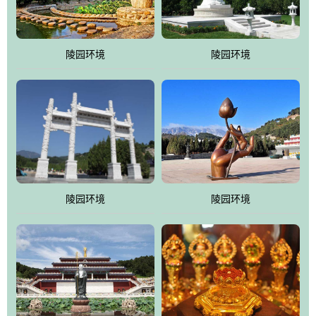
园手法相结合的默契操作，建成一处特色鲜明、服务周全、环境优
美、民族风格突出，与周边文物古迹交相呼应的极具吸引力的花园
式园林。
陵园环境
陵园环境
万佛园工程一期占地448亩，目前完成投资近12亿元人民币，园区采
用全仿古式建筑，寻求与世界文化遗产地清东陵的和谐统一，在园
区建设中寻求陵园建设与景区建设的有机融合，充分发挥独一无二
的地形优势，打造现代艺术园林，建设旅游景观、寺庙、酒店等综
合服务设施，服务于陵园经营，使企业的多元化经营项目相互依
托、相互促进，园区绿化覆盖率达90%。
陵园环境
陵园环境