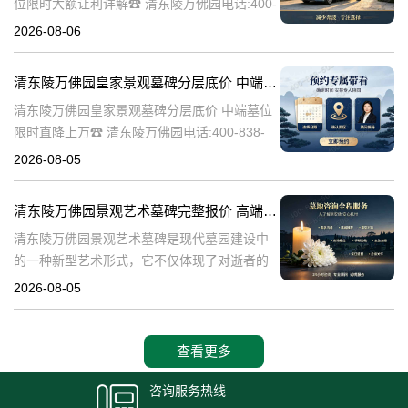
位限时大额让利详解☎ 清东陵万佛园电话:400-
838-5063清东陵万佛园，作为中国历史上著名
2026-08-06
的皇家陵园之一，承载着丰富的历史文化和独
特的园林艺术。近年来，
清东陵万佛园皇家景观墓碑分层底价 中端墓位限时直降上万
清东陵万佛园皇家景观墓碑分层底价 中端墓位
限时直降上万☎ 清东陵万佛园电话:400-838-
5063清东陵万佛园，作为中国历史上著名的皇
2026-08-05
家陵寝之一，不仅承载着丰富的历史文化遗
产，也成为了现代人们选择
清东陵万佛园景观艺术墓碑完整报价 高端墓型大额直降活动详解
清东陵万佛园景观艺术墓碑是现代墓园建设中
的一种新型艺术形式，它不仅体现了对逝者的
尊重和缅怀，更是一种文化艺术的传承。本文
2026-08-05
将详细介绍清东陵万佛园景观艺术墓碑的完整
报价以及高端墓型大额直降活动的相关内容，
查看更多
咨询服务热线