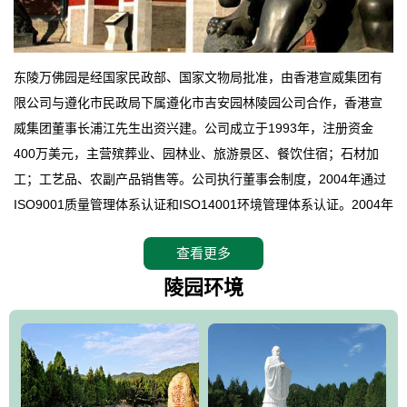
东陵万佛园是经国家民政部、国家文物局批准，由香港宣威集团有
限公司与遵化市民政局下属遵化市吉安园林陵园公司合作，香港宣
威集团董事长浦江先生出资兴建。公司成立于1993年，注册资金
400万美元，主营殡葬业、园林业、旅游景区、餐饮住宿；石材加
工；工艺品、农副产品销售等。公司执行董事会制度，2004年通过
ISO9001质量管理体系认证和ISO14001环境管理体系认证。2004年
12月，万佛园被国家旅游局评定为国家4A级旅游区，是国内第一家
查看更多
拥有4A级旅游区头衔的花园式陵园，园内建有四星级酒店一座。
万佛园位于遵化市境内，座落在世界文化遗产清东陵地形墙内，地
陵园环境
形绝佳，地理位置优越，交通便利。公司以“建设全国顶级人生后花
园、打造佛教精品旅游圣地”为目标，以海外归侨、国内外知名人士
的墓地安葬、祭祀吊亡并结合旅游参观构成其主要使用功能；以苍
郁绚丽、优雅宜人的园林景观构成其外部形象。通过墓园建设与造