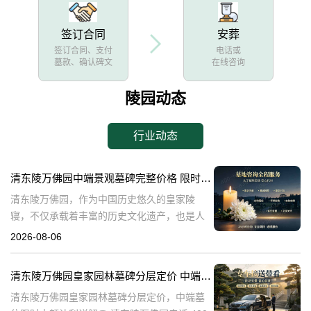
签订合同
安葬
签订合同、支付
电话或
墓款、确认碑文
在线咨询
陵园动态
行业动态
清东陵万佛园中端景观墓碑完整价格 限时减免多年管理费详解
清东陵万佛园，作为中国历史悠久的皇家陵
寝，不仅承载着丰富的历史文化遗产，也是人
们缅怀先人、寄托哀思的重要场所。近年来，
2026-08-06
随着人们对墓地景观要求的提升，中端景观墓
碑逐渐成为了一种流行趋势。本文将详细介绍
清东陵万佛园皇家园林墓碑分层定价 中端墓位限时大额让利详解
清
清东陵万佛园皇家园林墓碑分层定价，中端墓