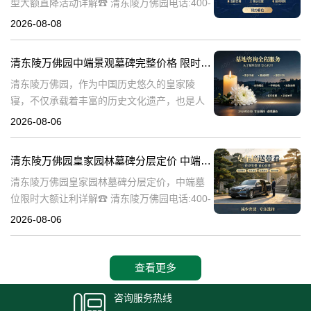
型大额直降活动详解☎ 清东陵万佛园电话:400-
838-5063清东陵万佛园，作为中国历史悠久的
2026-08-08
陵寝之一，承载着丰富的文化底蕴和历史价
值。近年来，随着人们对身
清东陵万佛园中端景观墓碑完整价格 限时减免多年管理费详解
清东陵万佛园，作为中国历史悠久的皇家陵
寝，不仅承载着丰富的历史文化遗产，也是人
们缅怀先人、寄托哀思的重要场所。近年来，
2026-08-06
随着人们对墓地景观要求的提升，中端景观墓
碑逐渐成为了一种流行趋势。本文将详细介绍
清东陵万佛园皇家园林墓碑分层定价 中端墓位限时大额让利详解
清
清东陵万佛园皇家园林墓碑分层定价，中端墓
位限时大额让利详解☎ 清东陵万佛园电话:400-
838-5063清东陵万佛园，作为中国历史上著名
2026-08-06
的皇家陵园之一，承载着丰富的历史文化和独
特的园林艺术。近年来，
查看更多
咨询服务热线