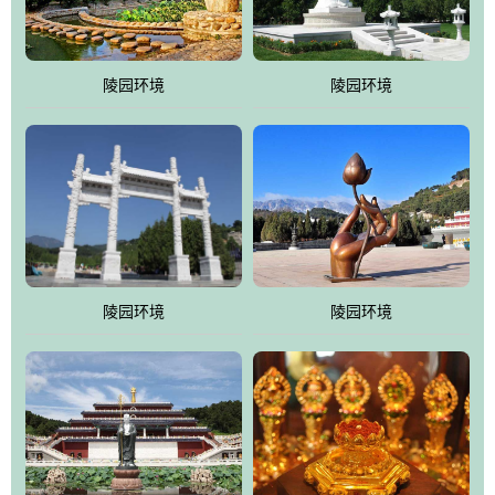
园手法相结合的默契操作，建成一处特色鲜明、服务周全、环境优
美、民族风格突出，与周边文物古迹交相呼应的极具吸引力的花园
式园林。
陵园环境
陵园环境
万佛园工程一期占地448亩，目前完成投资近12亿元人民币，园区采
用全仿古式建筑，寻求与世界文化遗产地清东陵的和谐统一，在园
区建设中寻求陵园建设与景区建设的有机融合，充分发挥独一无二
的地形优势，打造现代艺术园林，建设旅游景观、寺庙、酒店等综
合服务设施，服务于陵园经营，使企业的多元化经营项目相互依
托、相互促进，园区绿化覆盖率达90%。
陵园环境
陵园环境