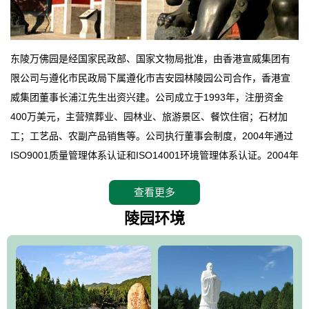
东陵万佛园是经国家民政部、国家文物局批准，由香港宣威集团有
限公司与遵化市民政局下属遵化市吉安园林陵园公司合作，香港宣
威集团董事长浦江先生出资兴建。公司成立于1993年，注册资金
400万美元，主营殡葬业、园林业、旅游景区、餐饮住宿；石材加
工；工艺品、农副产品销售等。公司执行董事会制度，2004年通过
ISO9001质量管理体系认证和ISO14001环境管理体系认证。2004年
12月，万佛园被国家旅游局评定为国家4A级旅游区，是国内第一家
查看更多
拥有4A级旅游区头衔的花园式陵园，园内建有四星级酒店一座。
万佛园位于遵化市境内，座落在世界文化遗产清东陵地形墙内，地
陵园环境
形绝佳，地理位置优越，交通便利。公司以“建设全国顶级人生后花
园、打造佛教精品旅游圣地”为目标，以海外归侨、国内外知名人士
的墓地安葬、祭祀吊亡并结合旅游参观构成其主要使用功能；以苍
郁绚丽、优雅宜人的园林景观构成其外部形象。通过墓园建设与造