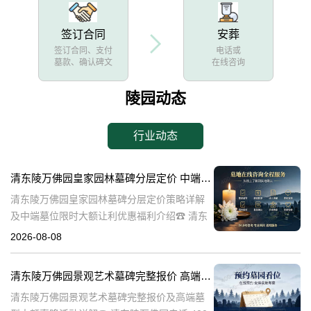
签订合同
安葬
签订合同、支付
电话或
墓款、确认碑文
在线咨询
陵园动态
行业动态
清东陵万佛园皇家园林墓碑分层定价 中端墓位限时大额让利详解及优惠福利
清东陵万佛园皇家园林墓碑分层定价策略详解
及中端墓位限时大额让利优惠福利介绍☎ 清东
陵万佛园电话:400-838-5063清东陵万佛园，作
2026-08-08
为中国皇家陵寝的重要代表，不仅承载着丰富
的历史文化价值，更是无
清东陵万佛园景观艺术墓碑完整报价 高端墓型大额直降活动详解
清东陵万佛园景观艺术墓碑完整报价及高端墓