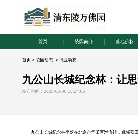
首页
陵园简介
墓地价格
首页
>
陵园动态
>
行业动态
九公山长城纪念林：让思
发布时间：2025-06-06 15:14:05
九公山长城纪念林
坐落在北京市怀柔区渤海镇，毗邻慕