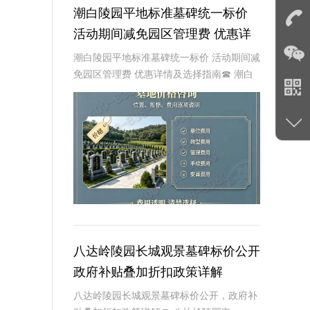
潮白陵园平地标准墓碑统一标价
活动期间减免园区管理费 优惠详
情及选择指南
潮白陵园平地标准墓碑统一标价 活动期间减
免园区管理费 优惠详情及选择指南☎ 潮白
陵园电话:400-838-5063在现代社会，人们
对身后事的安排越来越重视，墓碑作为逝者
最后的尊严象征，其选择和购买也
八达岭陵园长城观景墓碑标价公开
政府补贴叠加折扣政策详解
八达岭陵园长城观景墓碑标价公开，政府补