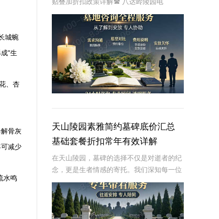
贴叠加折扣政策详解☎ 八达岭陵园电
话:400-838-5063随着社会的发展和人们生
活水平的提高，人们对身后事的安排也越来
越重视。墓碑作为逝者最后的归宿，其选择
长城蜿
成"生
花、杏
天山陵园素雅简约墓碑底价汇总
降解骨灰
基础套餐折扣常年有效详解
年可减少
在天山陵园，墓碑的选择不仅是对逝者的纪
念，更是生者情感的寄托。我们深知每一位
流水鸣
客户的需求，因此推出了素雅简约墓碑基础
套餐，并确保其底价常年有效，折扣常年不
变，为每一位客户提供最透明、最实惠的服
务。本文将