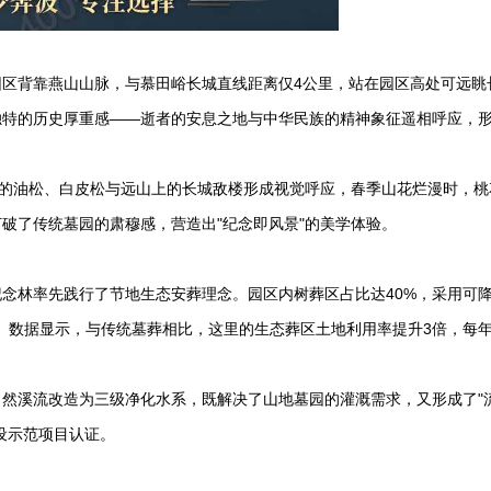
区背靠燕山山脉，与慕田峪长城直线距离仅4公里，站在园区高处可远眺
特的历史厚重感——逝者的安息之地与中华民族的精神象征遥相呼应，形
植的油松、白皮松与远山上的长城敌楼形成视觉呼应，春季山花烂漫时，桃
破了传统墓园的肃穆感，营造出"纪念即风景"的美学体验。
念林率先践行了节地生态安葬理念。园区内树葬区占比达40%，采用可
变。数据显示，与传统墓葬相比，这里的生态葬区土地利用率提升3倍，每
然溪流改造为三级净化水系，既解决了山地墓园的灌溉需求，又形成了"
设示范项目认证。