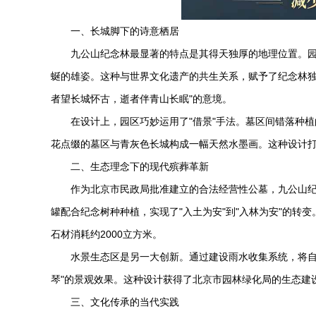
一、长城脚下的诗意栖居
九公山纪念林最显著的特点是其得天独厚的地理位置。园
蜒的雄姿。这种与世界文化遗产的共生关系，赋予了纪念林独
者望长城怀古，逝者伴青山长眠"的意境。
在设计上，园区巧妙运用了"借景"手法。墓区间错落种
花点缀的墓区与青灰色长城构成一幅天然水墨画。这种设计打
二、生态理念下的现代殡葬革新
作为北京市民政局批准建立的合法经营性公墓，九公山纪
罐配合纪念树种种植，实现了"入土为安"到"入林为安"的转
石材消耗约2000立方米。
水景生态区是另一大创新。通过建设雨水收集系统，将自
琴"的景观效果。这种设计获得了北京市园林绿化局的生态建
三、文化传承的当代实践