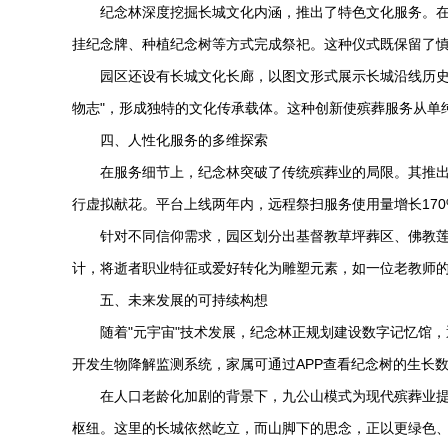
纪念林深度挖掘长城文化内涵，推出了特色文化服务。在
挂纪念牌、种植纪念树等方式完成祭祀。这种仪式既保留了
园区还设有长城文化长廊，以图文形式展示长城沿线历史
物志"，形成独特的文化传承载体。这种创新使殡葬服务从单
四、人性化服务的多维探索
在服务细节上，纪念林突破了传统殡葬业的局限。其推出的
行虚拟献花。平台上线两年内，远程祭扫服务使用量增长17
针对不同信仰需求，园区划分出基督教草坪葬区、佛教
计，将逝者职业特征或爱好转化为雕塑元素，如一位老教师的
五、未来发展的可持续构想
随着"元宇宙"技术发展，纪念林正规划建设数字记忆馆
开发生物降解监测系统，家属可通过APP查看纪念树的生长
在人口老龄化加剧的背景下，九公山模式为现代殡葬业
枢纽。这里的长城依然屹立，而山脚下的思念，正以更绿色