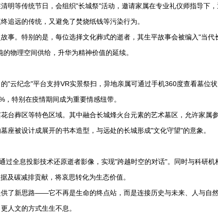
清明等传统节日，会组织"长城祭"活动，邀请家属在专业礼仪师指导下，
慎终追远的传统，又避免了焚烧纸钱等污染行为。
故事。特别的是，每位选择文化葬式的逝者，其生平故事会被编入"当代
纯的物理空间供给，升华为精神价值的延续。
"云纪念"平台支持VR实景祭扫，异地亲属可通过手机360度查看墓位
0%，特别在疫情期间成为重要情感纽带。
莲花台葬区等特色区域。其中融合长城烽火台元素的艺术墓区，允许家属
墓座被设计成展开的书本造型，与远处的长城形成"文化守望"的意象。
，通过全息投影技术还原逝者影像，实现"跨越时空的对话"。同时与科研机
数据及碳减排贡献，将哀思转化为生态价值。
提供了新思路——它不再是生命的终点站，而是连接历史与未来、人与自
、更人文的方式生生不息。