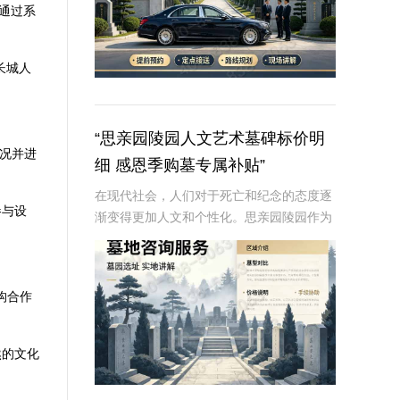
通过系
长城人
“思亲园陵园人文艺术墓碑标价明
状况并进
细 感恩季购墓专属补贴”
在现代社会，人们对于死亡和纪念的态度逐
参与设
渐变得更加人文和个性化。思亲园陵园作为
一家致力于提供高品质殡葬服务的机构，一
直秉承着尊重生命、传承文化的理念，推出
了一系列人文艺术墓碑，以满足不同家庭对
构合作
于纪念和缅
然的文化