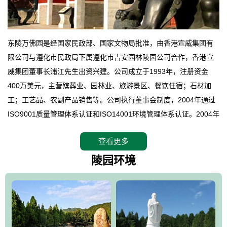
东陵万佛园是经国家民政部、国家文物局批准，由香港宣威集团有
限公司与遵化市民政局下属遵化市吉安园林陵园公司合作，香港宣
威集团董事长浦江先生出资兴建。公司成立于1993年，注册资金
400万美元，主营殡葬业、园林业、旅游景区、餐饮住宿；石材加
工；工艺品、农副产品销售等。公司执行董事会制度，2004年通过
ISO9001质量管理体系认证和ISO14001环境管理体系认证。2004年
12月，万佛园被国家旅游局评定为国家4A级旅游区，是国内第一家
查看更多
拥有4A级旅游区头衔的花园式陵园，园内建有四星级酒店一座。
万佛园位于遵化市境内，座落在世界文化遗产清东陵地形墙内，地
陵园环境
形绝佳，地理位置优越，交通便利。公司以“建设全国顶级人生后花
园、打造佛教精品旅游圣地”为目标，以海外归侨、国内外知名人士
的墓地安葬、祭祀吊亡并结合旅游参观构成其主要使用功能；以苍
郁绚丽、优雅宜人的园林景观构成其外部形象。通过墓园建设与造