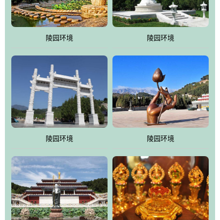
园手法相结合的默契操作，建成一处特色鲜明、服务周全、环境优
美、民族风格突出，与周边文物古迹交相呼应的极具吸引力的花园
式园林。
陵园环境
陵园环境
万佛园工程一期占地448亩，目前完成投资近12亿元人民币，园区采
用全仿古式建筑，寻求与世界文化遗产地清东陵的和谐统一，在园
区建设中寻求陵园建设与景区建设的有机融合，充分发挥独一无二
的地形优势，打造现代艺术园林，建设旅游景观、寺庙、酒店等综
合服务设施，服务于陵园经营，使企业的多元化经营项目相互依
托、相互促进，园区绿化覆盖率达90%。
陵园环境
陵园环境