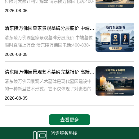
位限时大额让利详解☎ 清东陵万佛园电话:400-
838-5063清东陵万佛园，作为中国历史上著名
2026-08-06
的皇家陵园之一，承载着丰富的历史文化和独
特的园林艺术。近年来，
清东陵万佛园皇家景观墓碑分层底价 中端墓位限时直降上万
清东陵万佛园皇家景观墓碑分层底价 中端墓位
限时直降上万☎ 清东陵万佛园电话:400-838-
5063清东陵万佛园，作为中国历史上著名的皇
2026-08-05
家陵寝之一，不仅承载着丰富的历史文化遗
产，也成为了现代人们选择
清东陵万佛园景观艺术墓碑完整报价 高端墓型大额直降活动详解
清东陵万佛园景观艺术墓碑是现代墓园建设中
的一种新型艺术形式，它不仅体现了对逝者的
尊重和缅怀，更是一种文化艺术的传承。本文
2026-08-05
将详细介绍清东陵万佛园景观艺术墓碑的完整
报价以及高端墓型大额直降活动的相关内容，
查看更多
咨询服务热线