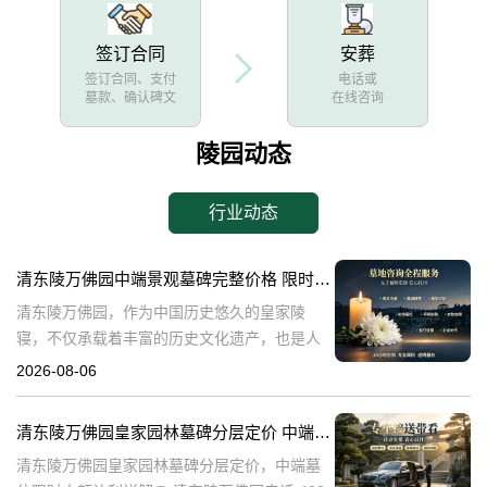
签订合同
安葬
签订合同、支付
电话或
墓款、确认碑文
在线咨询
陵园动态
行业动态
清东陵万佛园中端景观墓碑完整价格 限时减免多年管理费详解
清东陵万佛园，作为中国历史悠久的皇家陵
寝，不仅承载着丰富的历史文化遗产，也是人
们缅怀先人、寄托哀思的重要场所。近年来，
2026-08-06
随着人们对墓地景观要求的提升，中端景观墓
碑逐渐成为了一种流行趋势。本文将详细介绍
清东陵万佛园皇家园林墓碑分层定价 中端墓位限时大额让利详解
清
清东陵万佛园皇家园林墓碑分层定价，中端墓