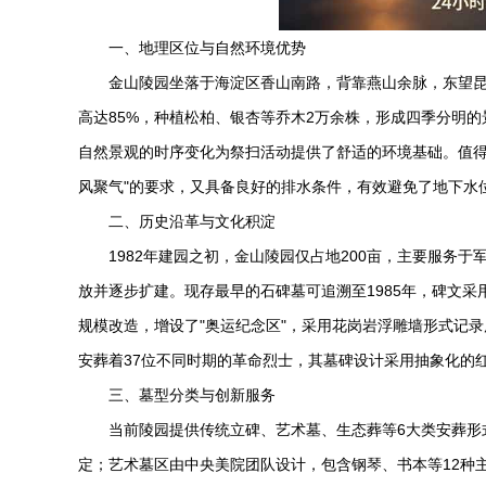
一、地理区位与自然环境优势
金山陵园
坐落于海淀区香山南路，背靠燕山余脉，东望昆
高达85%，种植松柏、银杏等乔木2万余株，形成四季分明
自然景观的时序变化为祭扫活动提供了舒适的环境基础。值得一
风聚气"的要求，又具备良好的排水条件，有效避免了地下水
二、历史沿革与文化积淀
1982年建园之初，
金山陵园
仅占地200亩，主要服务于
放并逐步扩建。现存最早的石碑墓可追溯至1985年，碑文采
规模改造，增设了"奥运纪念区"，采用花岗岩浮雕墙形式记录
安葬着37位不同时期的革命烈士，其墓碑设计采用抽象化的
三、墓型分类与创新服务
当前陵园提供传统立碑、艺术墓、生态葬等6大类安葬形
定；艺术墓区由中央美院团队设计，包含钢琴、书本等12种主