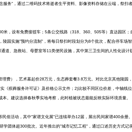
字纪念服务"，通过二维码技术将逝者生平资料、影像资料存储在云端，祭扫
米，设有免费接驳车；5条公交线路（318、360、505等）直达园区；
，陵园实施"预约分流制"，将每日祭扫时段划分为8个批次，配合停车场
碍通道、急救站、母婴室等11类便民设施，其中第三卫生间的人性化设计获
0年管理费），艺术墓起价28万元，生态葬套餐3.8万元。对比北京其他陵园
核实《殡葬服务许可证》及价格公示文件；2)比较不同区位价差，中轴线
响长期成本。建议选择春秋季实地考察，此时植被状态最能反映实际环境质量。
等民俗活动，其中"家谱文化展"已连续举办12届，展出民间家谱400余册
研学团体超300批次。近年推出的"城市记忆工程"，通过口述历史方式记