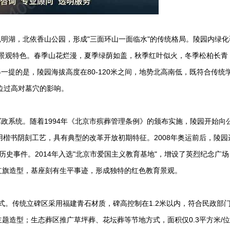
明湖，北依香山公园，形成"三面环山一面临水"的传统格局。陵园内绿化
的景观特色。春季山花烂漫，夏季绿荫如盖，秋季红叶似火，冬季松柏长青
提的是，陵园海拔高度在80-120米之间，地势北高南低，既符合传统学
位过高对墓穴的影响。
军政系统。随着1994年《北京市殡葬管理条例》的颁布实施，陵园开始向
用楷书阴刻工艺，具有典型的改革开放初期特征。2008年奥运前后，陵园
历史事件。2014年入选"北京市爱国主义教育基地"，增设了英烈纪念广
红旗造型，基座刻有生平事迹，形成独特的红色教育景观。
式。传统立碑区采用福建青石材质，碑高控制在1.2米以内，符合民政部
题造型；生态葬区推广草坪葬、花坛葬等节地方式，面积仅0.3平方米/