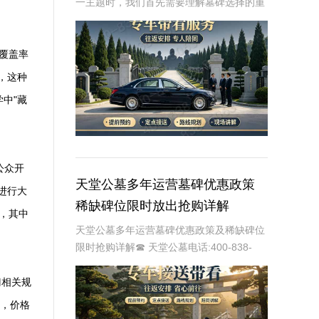
一主题时，我们首先需要理解墓碑选择的重
要性及其对逝者与生者的影响。墓碑不仅是
对逝者的纪念，也是对生者情感的寄托。因
此，选择一款既符合预算又具有纪念意义的
覆盖率
墓碑显得尤
，这种
中"藏
公众开
天堂公墓多年运营墓碑优惠政策
进行大
稀缺碑位限时放出抢购详解
场，其中
天堂公墓多年运营墓碑优惠政策及稀缺碑位
限时抢购详解☎ 天堂公墓电话:400-838-
5063天堂公墓，作为一家历史悠久的公墓，
多年来一直致力于为家属提供最优质、最便
门相关规
捷的墓碑选择服务。随着社会的发展和
位，价格