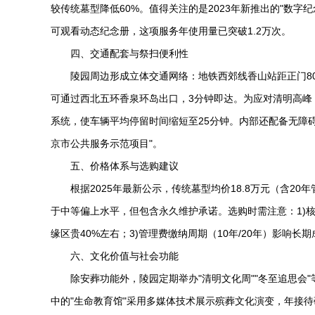
较传统墓型降低60%。值得关注的是2023年新推出的"数
可观看动态纪念册，这项服务年使用量已突破1.2万次。
四、交通配套与祭扫便利性
陵园周边形成立体交通网络：地铁西郊线香山站距正门800
可通过西北五环香泉环岛出口，3分钟即达。为应对清明高峰
系统，使车辆平均停留时间缩短至25分钟。内部还配备无障
京市公共服务示范项目"。
五、价格体系与选购建议
根据2025年最新公示，传统墓型均价18.8万元（含2
于中等偏上水平，但包含永久维护承诺。选购时需注意：1)
缘区贵40%左右；3)管理费缴纳周期（10年/20年）影
六、文化价值与社会功能
除安葬功能外，陵园定期举办"清明文化周""冬至追思会"
中的"生命教育馆"采用多媒体技术展示殡葬文化演变，年接待