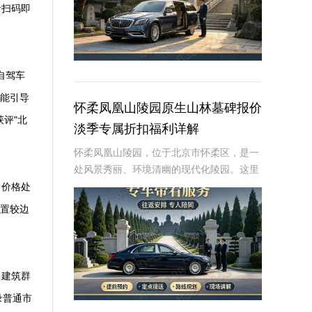
者扫码即
自驾车
智能引导
怀柔凤凰山陵园原生山林墓碑报价
评"北
淡季专属折扣福利详解
怀柔凤凰山陵园，位于北京市怀柔区，是一
处风景秀丽、环境清幽的现代化陵园。这里
依山傍水，绿树成荫，为逝者提供了一个宁
，价格处
静而庄严的安息之地。近年来，随着人们对
位置较边
逝者安葬方式的不断追求，墓碑作为纪念逝
者、寄托哀
。建筑群
录普通市