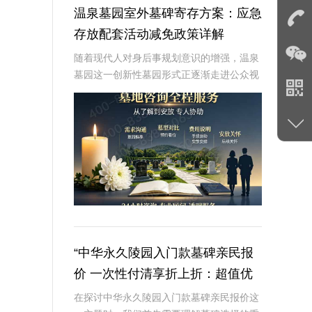
温泉墓园室外墓碑寄存方案：应急
存放配套活动减免政策详解
随着现代人对身后事规划意识的增强，温泉
墓园这一创新性墓园形式正逐渐走进公众视
野。温泉墓园不仅营造了宁静祥和的环境氛
围，更通过一系列贴心设施，如室外墓碑寄
存区、应急遗体临时存放服务等，为家属提
供极大便利
“中华永久陵园入门款墓碑亲民报
价 一次性付清享折上折：超值优
惠与便捷选择的完美结合”
在探讨中华永久陵园入门款墓碑亲民报价这