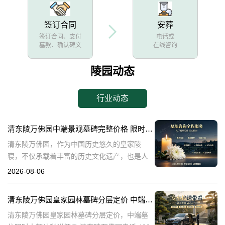
签订合同
安葬
签订合同、支付
电话或
墓款、确认碑文
在线咨询
陵园动态
行业动态
清东陵万佛园中端景观墓碑完整价格 限时减免多年管理费详解
清东陵万佛园，作为中国历史悠久的皇家陵
寝，不仅承载着丰富的历史文化遗产，也是人
们缅怀先人、寄托哀思的重要场所。近年来，
2026-08-06
随着人们对墓地景观要求的提升，中端景观墓
碑逐渐成为了一种流行趋势。本文将详细介绍
清东陵万佛园皇家园林墓碑分层定价 中端墓位限时大额让利详解
清
清东陵万佛园皇家园林墓碑分层定价，中端墓