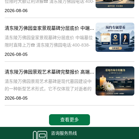
位限时大额让利详解☎ 清东陵万佛园电话:400-
838-5063清东陵万佛园，作为中国历史上著名
2026-08-06
的皇家陵园之一，承载着丰富的历史文化和独
特的园林艺术。近年来，
清东陵万佛园皇家景观墓碑分层底价 中端墓位限时直降上万
清东陵万佛园皇家景观墓碑分层底价 中端墓位
限时直降上万☎ 清东陵万佛园电话:400-838-
5063清东陵万佛园，作为中国历史上著名的皇
2026-08-05
家陵寝之一，不仅承载着丰富的历史文化遗
产，也成为了现代人们选择
清东陵万佛园景观艺术墓碑完整报价 高端墓型大额直降活动详解
清东陵万佛园景观艺术墓碑是现代墓园建设中
的一种新型艺术形式，它不仅体现了对逝者的
尊重和缅怀，更是一种文化艺术的传承。本文
2026-08-05
将详细介绍清东陵万佛园景观艺术墓碑的完整
报价以及高端墓型大额直降活动的相关内容，
查看更多
咨询服务热线