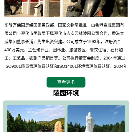
东陵万佛园是经国家民政部、国家文物局批准，由香港宣威集团有
限公司与遵化市民政局下属遵化市吉安园林陵园公司合作，香港宣
威集团董事长浦江先生出资兴建。公司成立于1993年，注册资金
400万美元，主营殡葬业、园林业、旅游景区、餐饮住宿；石材加
工；工艺品、农副产品销售等。公司执行董事会制度，2004年通过
ISO9001质量管理体系认证和ISO14001环境管理体系认证。2004年
12月，万佛园被国家旅游局评定为国家4A级旅游区，是国内第一家
查看更多
拥有4A级旅游区头衔的花园式陵园，园内建有四星级酒店一座。
万佛园位于遵化市境内，座落在世界文化遗产清东陵地形墙内，地
陵园环境
形绝佳，地理位置优越，交通便利。公司以“建设全国顶级人生后花
园、打造佛教精品旅游圣地”为目标，以海外归侨、国内外知名人士
的墓地安葬、祭祀吊亡并结合旅游参观构成其主要使用功能；以苍
郁绚丽、优雅宜人的园林景观构成其外部形象。通过墓园建设与造