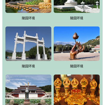
园手法相结合的默契操作，建成一处特色鲜明、服务周全、环境优
美、民族风格突出，与周边文物古迹交相呼应的极具吸引力的花园
式园林。
陵园环境
陵园环境
万佛园工程一期占地448亩，目前完成投资近12亿元人民币，园区采
用全仿古式建筑，寻求与世界文化遗产地清东陵的和谐统一，在园
区建设中寻求陵园建设与景区建设的有机融合，充分发挥独一无二
的地形优势，打造现代艺术园林，建设旅游景观、寺庙、酒店等综
合服务设施，服务于陵园经营，使企业的多元化经营项目相互依
托、相互促进，园区绿化覆盖率达90%。
陵园环境
陵园环境