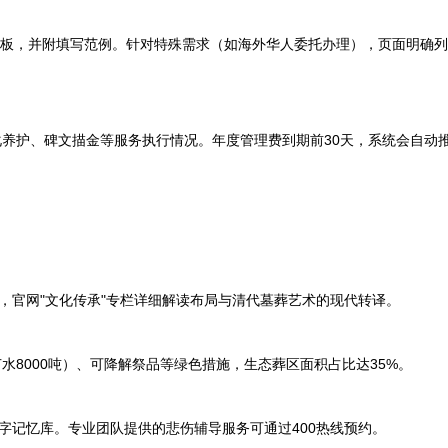
格模板，并附填写范例。针对特殊需求（如海外华人委托办理），页面明确
养护、碑文描金等服务执行情况。年度管理费到期前30天，系统会自动
，官网"文化传承"专栏详细解读布局与清代墓葬艺术的现代转译。
8000吨）、可降解祭品等绿色措施，生态葬区面积占比达35%。
字记忆库。专业团队提供的悲伤辅导服务可通过400热线预约。