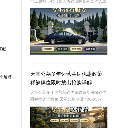
一主题时，我们首先需要理解墓碑选择的重
要性及其对逝者与生者的影响。墓碑不仅是
对逝者的纪念，也是对生者情感的寄托。因
此，选择一款既符合预算又具有纪念意义的
墓碑显得尤
区概
天堂公墓多年运营墓碑优惠政策
不超过
稀缺碑位限时放出抢购详解
天堂公墓多年运营墓碑优惠政策及稀缺碑位
限时抢购详解☎ 天堂公墓电话:400-838-
5063天堂公墓，作为一家历史悠久的公墓，
多年来一直致力于为家属提供最优质、最便
捷的墓碑选择服务。随着社会的发展和