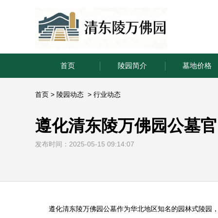
首页
陵园简介
墓地价格
首页
>
陵园动态
>
行业动态
遵化清东陵万佛园公墓官
发布时间：2025-05-15 09:14:07
遵化
清东陵万佛园
公墓作为华北地区知名的园林式陵园