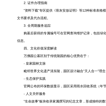
2. 证件办理指南
"资料下载"专区提供《骨灰安放证明》等12种标准表
文书要求及代办流程。
3. 全周期服务追踪
购墓后获得的专属编号可在官网查询维护记录，包括绿化
信息。
四、文化价值深度解读
万佛园公墓区别于传统陵园的核心优势在于：
- 皇家园林文脉
毗邻世界文化遗产清东陵，园区设计融合"天人合一"理念
- 生态保护实践
官网公布的环保数据显示，园区采用雨水回收系统（年节水
- 人文关怀服务
"生命故事"板块收录家属撰写的纪念文章，形成独特的数