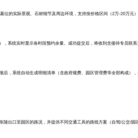
区域墓位的实际景观、石材细节及周边环境，支持按价格区间（2万-20万元
6:00），系统实时显示各时段预约余量。成功提交后，将收到含接待专员联
选项后，系统自动生成明细清单（含政府规费、园区管理费等全部构成），
清东陵出口至园区的路况，并提供不同交通工具的路线方案（自驾/公交/园