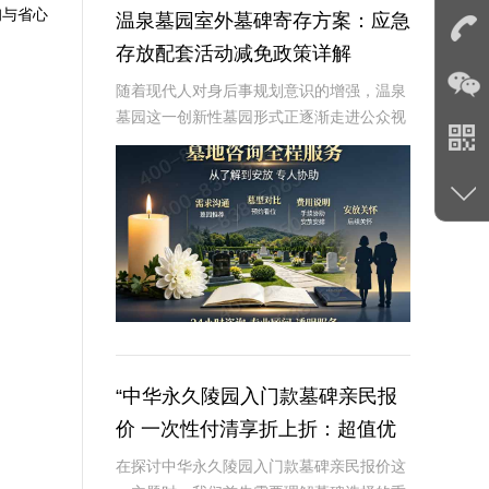
询与省心
温泉墓园室外墓碑寄存方案：应急
存放配套活动减免政策详解
随着现代人对身后事规划意识的增强，温泉
墓园这一创新性墓园形式正逐渐走进公众视
野。温泉墓园不仅营造了宁静祥和的环境氛
围，更通过一系列贴心设施，如室外墓碑寄
存区、应急遗体临时存放服务等，为家属提
供极大便利
“中华永久陵园入门款墓碑亲民报
价 一次性付清享折上折：超值优
惠与便捷选择的完美结合”
在探讨中华永久陵园入门款墓碑亲民报价这