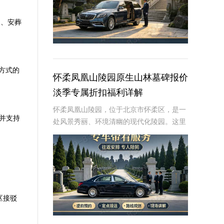
）、安葬
系方式的
怀柔凤凰山陵园原生山林墓碑报价
淡季专属折扣福利详解
怀柔凤凰山陵园，位于北京市怀柔区，是一
并支持
处风景秀丽、环境清幽的现代化陵园。这里
依山傍水，绿树成荫，为逝者提供了一个宁
静而庄严的安息之地。近年来，随着人们对
逝者安葬方式的不断追求，墓碑作为纪念逝
者、寄托哀
区接驳