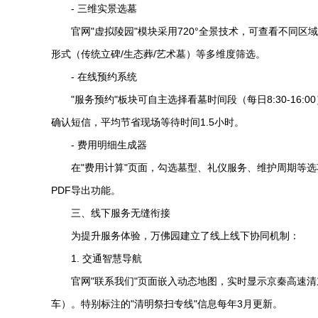
- 三维实景选墓
官网"虚拟陵园"模块采用720°全景技术，可查看不同
形式（传统立碑/生态葬/艺术墓）等多维度筛选。
- 在线预约系统
"服务预约"板块可自主选择看墓时间段（每日8:30-1
确认短信，平均节省现场等待时间1.5小时。
- 费用明细生成器
在"费用计算"页面，勾选墓型、礼仪服务、维护周期等
PDF导出功能。
三、线下服务无缝衔接
为提升服务体验，万佛园建立了线上线下协同机制：
1. 交通智慧导航
官网"联系我们"页面嵌入动态地图，实时显示京秦高速
车）。特别标注的"清明祭扫专线"信息每年3月更新。