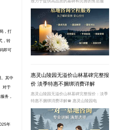
致力于提供高品质的墓碑和完善的售后服
务。为了满足广大用户的需求，清颐园陵园
推出了分区墓碑透明定价清单，并提供了详
细的投诉维权保障和优惠落地政策。本文将
从专业角度对
局，打
式，转
码即可
惠灵山陵园无溢价山林墓碑完整报
用。其中
价 淡季特惠不捆绑消费详解
。对于
惠灵山陵园无溢价山林墓碑完整报价：淡季
扫服务，
特惠不捆绑消费详解☎ 惠灵山陵园电
话:400-838-5063在人生的旅途中，每个人
都会面临生老病死的自然规律。当亲人离
去，我们该如何安放他们的灵魂，让他们在
25年
另