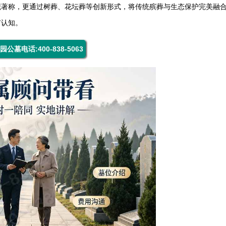
观著称，更通过树葬、花坛葬等创新形式，将传统殡葬与生态保护完美融
有认知。
园公墓电话:400-838-5063