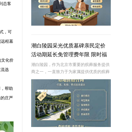
到总客
式，可
现远程墓
潮白陵园采光优质墓碑亲民定价
活动期延长免管理费年限 限时福
的文化价
利解读
潮白陵园，作为北京市重要的殡葬服务提供
主流选
商之一，一直致力于为家属提供优质的殡葬
服务和便捷的墓碑选择。近期，潮白陵园推
出了一系列令人振奋的活动，旨在让更多家
解，帮助
庭能够享受到高性价比的殡葬服务。本次活
结的庄严
动以“采光