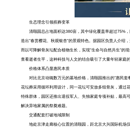
生态理念引领殡葬变革
清颐园总占地面积达380亩，其中绿化覆盖率超过75
造出"春赏樱花、秋观银杏"的景观特色。据园区负责人介绍
而以可降解骨灰坛配合植物生长，实现"生命与自然共生"的
查看逝者生平，这种科技与人文的结合吸引了大量年轻家庭
价格体系凸显惠民本质
对比北京动辄数万元的墓地价格，清颐园推出的"惠民套餐
花坛葬采用循环利用设计，同一花坛可安放多组骨灰，通过花卉
特殊群体，园区还推出退役军人、失独家庭专项补贴，最高可
解决异地家属的祭奠难题。
交通配套打破地域限制
地处京津走廊核心位置的清颐园，距北京大兴国际机场仅