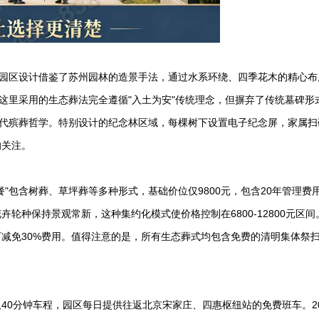
%，园区设计借鉴了苏州园林的造景手法，通过水系环绕、四季花木的精心布
，这里采用的生态葬法完全遵循"入土为安"传统理念，但摒弃了传统墓碑形
现代殡葬哲学。特别设计的纪念林区域，每棵树下设置电子纪念屏，家属扫
的关注。
"包含树葬、草坪葬等多种形式，基础价位仅9800元，包含20年管理费
轮种保持景观常新，这种集约化模式使价格控制在6800-12800元区间
减免30%费用。值得注意的是，所有生态葬式均包含免费的清明集体祭
40分钟车程，园区每日提供往返北京宋家庄、四惠枢纽站的免费班车。20