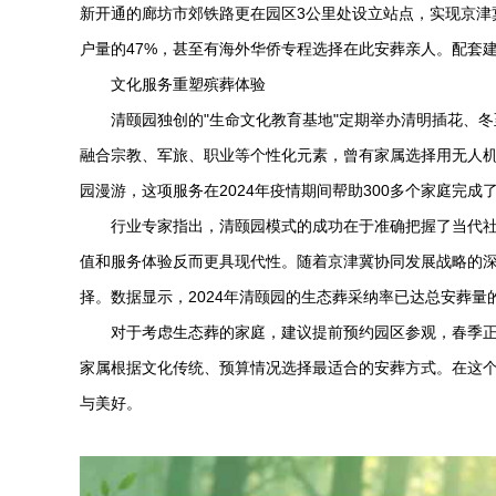
新开通的廊坊市郊铁路更在园区3公里处设立站点，实现京津
户量的47%，甚至有海外华侨专程选择在此安葬亲人。配套
文化服务重塑殡葬体验
清颐园独创的"生命文化教育基地"定期举办清明插花、
融合宗教、军旅、职业等个性化元素，曾有家属选择用无人机
园漫游，这项服务在2024年疫情期间帮助300多个家庭完成了
行业专家指出，清颐园模式的成功在于准确把握了当代社会
值和服务体验反而更具现代性。随着京津冀协同发展战略的
择。数据显示，2024年清颐园的生态葬采纳率已达总安葬量
对于考虑生态葬的家庭，建议提前预约园区参观，春季
家属根据文化传统、预算情况选择最适合的安葬方式。在这
与美好。