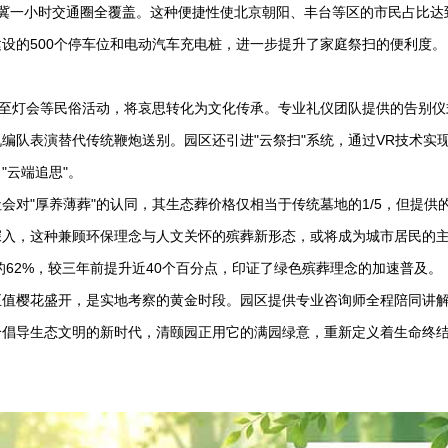
冀一小时交通圈全覆盖。这种便捷性使北京朝阳、丰台等区的市民占比达
建设的500个停车位和电动汽车充电桩，进一步提升了家庭祭扫的便利度。
冬至灯会等民俗活动，将哀思转化为文化传承。专业礼仪团队提供的告别仪
编队表演替代传统鞭炮送别。园区还引进"云祭扫"系统，通过VR技术实
"云端追思"。
对"厚养薄葬"的认同，其生态葬价格仅相当于传统墓地的1/5，但提供
深入，这种兼顾环保理念与人文关怀的殡葬新形态，或将成为城市居民的
的62%，较三年前提升近40个百分点，印证了绿色殡葬理念的加速普及。
正值樱花盛开，是实地考察的黄金时段。园区提供专业咨询师全程陪同讲
个倡导生态文明的新时代，清颐园正用它的满园绿意，重新定义着生命终