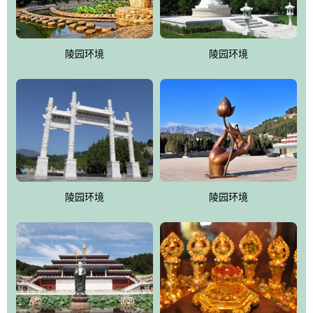
园手法相结合的默契操作，建成一处特色鲜明、服务周全、环境优
美、民族风格突出，与周边文物古迹交相呼应的极具吸引力的花园
式园林。
陵园环境
陵园环境
万佛园工程一期占地448亩，目前完成投资近12亿元人民币，园区采
用全仿古式建筑，寻求与世界文化遗产地清东陵的和谐统一，在园
区建设中寻求陵园建设与景区建设的有机融合，充分发挥独一无二
的地形优势，打造现代艺术园林，建设旅游景观、寺庙、酒店等综
合服务设施，服务于陵园经营，使企业的多元化经营项目相互依
托、相互促进，园区绿化覆盖率达90%。
陵园环境
陵园环境