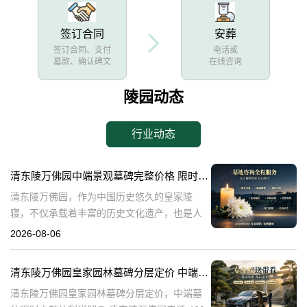
签订合同
安葬
签订合同、支付
电话或
墓款、确认碑文
在线咨询
陵园动态
行业动态
清东陵万佛园中端景观墓碑完整价格 限时减免多年管理费详解
清东陵万佛园，作为中国历史悠久的皇家陵
寝，不仅承载着丰富的历史文化遗产，也是人
们缅怀先人、寄托哀思的重要场所。近年来，
2026-08-06
随着人们对墓地景观要求的提升，中端景观墓
碑逐渐成为了一种流行趋势。本文将详细介绍
清东陵万佛园皇家园林墓碑分层定价 中端墓位限时大额让利详解
清
清东陵万佛园皇家园林墓碑分层定价，中端墓