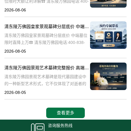
位限时大额让利详解☎ 清东陵万佛园电话:400-
838-5063清东陵万佛园，作为中国历史上著名
2026-08-06
的皇家陵园之一，承载着丰富的历史文化和独
特的园林艺术。近年来，
清东陵万佛园皇家景观墓碑分层底价 中端墓位限时直降上万
清东陵万佛园皇家景观墓碑分层底价 中端墓位
限时直降上万☎ 清东陵万佛园电话:400-838-
5063清东陵万佛园，作为中国历史上著名的皇
2026-08-05
家陵寝之一，不仅承载着丰富的历史文化遗
产，也成为了现代人们选择
清东陵万佛园景观艺术墓碑完整报价 高端墓型大额直降活动详解
清东陵万佛园景观艺术墓碑是现代墓园建设中
的一种新型艺术形式，它不仅体现了对逝者的
尊重和缅怀，更是一种文化艺术的传承。本文
2026-08-05
将详细介绍清东陵万佛园景观艺术墓碑的完整
报价以及高端墓型大额直降活动的相关内容，
查看更多
咨询服务热线