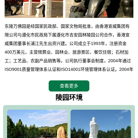
东陵万佛园是经国家民政部、国家文物局批准，由香港宣威集团有
限公司与遵化市民政局下属遵化市吉安园林陵园公司合作，香港宣
威集团董事长浦江先生出资兴建。公司成立于1993年，注册资金
400万美元，主营殡葬业、园林业、旅游景区、餐饮住宿；石材加
工；工艺品、农副产品销售等。公司执行董事会制度，2004年通过
ISO9001质量管理体系认证和ISO14001环境管理体系认证。2004年
12月，万佛园被国家旅游局评定为国家4A级旅游区，是国内第一家
查看更多
拥有4A级旅游区头衔的花园式陵园，园内建有四星级酒店一座。
万佛园位于遵化市境内，座落在世界文化遗产清东陵地形墙内，地
陵园环境
形绝佳，地理位置优越，交通便利。公司以“建设全国顶级人生后花
园、打造佛教精品旅游圣地”为目标，以海外归侨、国内外知名人士
的墓地安葬、祭祀吊亡并结合旅游参观构成其主要使用功能；以苍
郁绚丽、优雅宜人的园林景观构成其外部形象。通过墓园建设与造