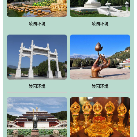
园手法相结合的默契操作，建成一处特色鲜明、服务周全、环境优
美、民族风格突出，与周边文物古迹交相呼应的极具吸引力的花园
式园林。
陵园环境
陵园环境
万佛园工程一期占地448亩，目前完成投资近12亿元人民币，园区采
用全仿古式建筑，寻求与世界文化遗产地清东陵的和谐统一，在园
区建设中寻求陵园建设与景区建设的有机融合，充分发挥独一无二
的地形优势，打造现代艺术园林，建设旅游景观、寺庙、酒店等综
合服务设施，服务于陵园经营，使企业的多元化经营项目相互依
托、相互促进，园区绿化覆盖率达90%。
陵园环境
陵园环境