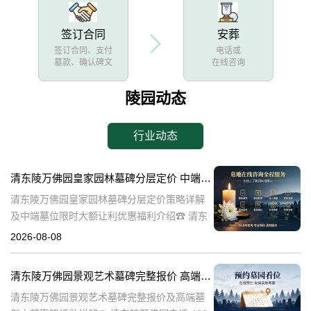
签订合同
安葬
签订合同、支付
电话或
墓款、确认碑文
在线咨询
陵园动态
行业动态
清东陵万佛园皇家园林墓碑分层定价 中端墓位限时大额让利详解及优惠福利
清东陵万佛园皇家园林墓碑分层定价策略详解
及中端墓位限时大额让利优惠福利介绍☎ 清东
陵万佛园电话:400-838-5063清东陵万佛园，作
2026-08-08
为中国皇家陵寝的重要代表，不仅承载着丰富
的历史文化价值，更是无
清东陵万佛园景观艺术墓碑完整报价 高端墓型大额直降活动详解
清东陵万佛园景观艺术墓碑完整报价及高端墓