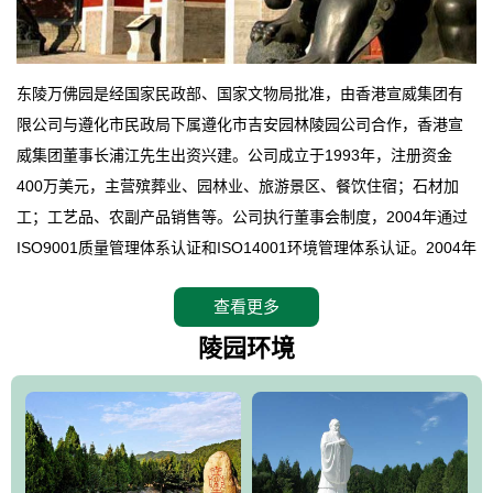
东陵万佛园是经国家民政部、国家文物局批准，由香港宣威集团有
限公司与遵化市民政局下属遵化市吉安园林陵园公司合作，香港宣
威集团董事长浦江先生出资兴建。公司成立于1993年，注册资金
400万美元，主营殡葬业、园林业、旅游景区、餐饮住宿；石材加
工；工艺品、农副产品销售等。公司执行董事会制度，2004年通过
ISO9001质量管理体系认证和ISO14001环境管理体系认证。2004年
12月，万佛园被国家旅游局评定为国家4A级旅游区，是国内第一家
查看更多
拥有4A级旅游区头衔的花园式陵园，园内建有四星级酒店一座。
万佛园位于遵化市境内，座落在世界文化遗产清东陵地形墙内，地
陵园环境
形绝佳，地理位置优越，交通便利。公司以“建设全国顶级人生后花
园、打造佛教精品旅游圣地”为目标，以海外归侨、国内外知名人士
的墓地安葬、祭祀吊亡并结合旅游参观构成其主要使用功能；以苍
郁绚丽、优雅宜人的园林景观构成其外部形象。通过墓园建设与造