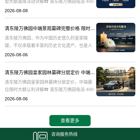
型大额直降活动详解☎ 清东陵万佛园电话:400-
838-5063清东陵万佛园，作为中国历史悠久的
2026-08-08
陵寝之一，承载着丰富的文化底蕴和历史价
值。近年来，随着人们对身
清东陵万佛园中端景观墓碑完整价格 限时减免多年管理费详解
清东陵万佛园，作为中国历史悠久的皇家陵
寝，不仅承载着丰富的历史文化遗产，也是人
们缅怀先人、寄托哀思的重要场所。近年来，
2026-08-06
随着人们对墓地景观要求的提升，中端景观墓
碑逐渐成为了一种流行趋势。本文将详细介绍
清东陵万佛园皇家园林墓碑分层定价 中端墓位限时大额让利详解
清
清东陵万佛园皇家园林墓碑分层定价，中端墓
位限时大额让利详解☎ 清东陵万佛园电话:400-
838-5063清东陵万佛园，作为中国历史上著名
2026-08-06
的皇家陵园之一，承载着丰富的历史文化和独
特的园林艺术。近年来，
查看更多
咨询服务热线