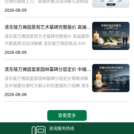
位限时直降上万：超值优惠活动详解与选购指
南☎ 清东陵万佛园电话:400-838-5063清东陵
2026-08-09
万佛园，作为中国历史上著名的皇家陵寝之
一，承载着深厚的历史文化底
清东陵万佛园景观艺术墓碑完整报价 高端墓型大额直降活动详解
清东陵万佛园景观艺术墓碑完整报价 高端墓型
大额直降活动详解☎ 清东陵万佛园电话:400-
838-5063清东陵万佛园，作为中国著名的皇家
2026-08-09
陵寝之一，不仅承载着丰富的历史文化遗产，
也是现代人们缅怀先人、
清东陵万佛园皇家园林墓碑分层定价 中端墓位限时大额让利详解及优惠福利
清东陵万佛园皇家园林墓碑分层定价策略详解
及中端墓位限时大额让利优惠福利介绍☎ 清东
陵万佛园电话:400-838-5063清东陵万佛园，作
2026-08-08
为中国皇家陵寝的重要代表，不仅承载着丰富
的历史文化价值，更是无
查看更多
咨询服务热线