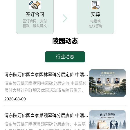
签订合同
安葬
签订合同、支付
电话或
墓款、确认碑文
在线咨询
陵园动态
行业动态
清东陵万佛园皇家园林墓碑分层定价 中端墓位限时大额让利详解及优惠活动
清东陵万佛园皇家园林墓碑分层定价 中端墓位
限时大额让利详解及优惠活动清东陵万佛园，
作为中国历史上著名的皇家陵园之一，承载着
2026-08-09
丰富的历史文化底蕴。近年来，随着人们对身
后事的重视程度不断提升，清东陵万佛园
清东陵万佛园皇家景观墓碑分层底价 中端墓位限时直降上万：超值优惠活动详解与选购指南
清东陵万佛园皇家景观墓碑分层底价，中端墓