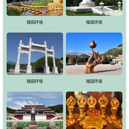
园手法相结合的默契操作，建成一处特色鲜明、服务周全、环境优
美、民族风格突出，与周边文物古迹交相呼应的极具吸引力的花园
式园林。
陵园环境
陵园环境
万佛园工程一期占地448亩，目前完成投资近12亿元人民币，园区采
用全仿古式建筑，寻求与世界文化遗产地清东陵的和谐统一，在园
区建设中寻求陵园建设与景区建设的有机融合，充分发挥独一无二
的地形优势，打造现代艺术园林，建设旅游景观、寺庙、酒店等综
合服务设施，服务于陵园经营，使企业的多元化经营项目相互依
托、相互促进，园区绿化覆盖率达90%。
陵园环境
陵园环境