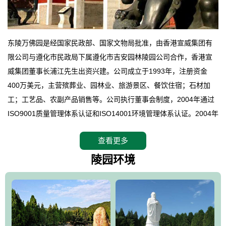
东陵万佛园是经国家民政部、国家文物局批准，由香港宣威集团有
限公司与遵化市民政局下属遵化市吉安园林陵园公司合作，香港宣
威集团董事长浦江先生出资兴建。公司成立于1993年，注册资金
400万美元，主营殡葬业、园林业、旅游景区、餐饮住宿；石材加
工；工艺品、农副产品销售等。公司执行董事会制度，2004年通过
ISO9001质量管理体系认证和ISO14001环境管理体系认证。2004年
12月，万佛园被国家旅游局评定为国家4A级旅游区，是国内第一家
查看更多
拥有4A级旅游区头衔的花园式陵园，园内建有四星级酒店一座。
万佛园位于遵化市境内，座落在世界文化遗产清东陵地形墙内，地
陵园环境
形绝佳，地理位置优越，交通便利。公司以“建设全国顶级人生后花
园、打造佛教精品旅游圣地”为目标，以海外归侨、国内外知名人士
的墓地安葬、祭祀吊亡并结合旅游参观构成其主要使用功能；以苍
郁绚丽、优雅宜人的园林景观构成其外部形象。通过墓园建设与造