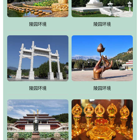
园手法相结合的默契操作，建成一处特色鲜明、服务周全、环境优
美、民族风格突出，与周边文物古迹交相呼应的极具吸引力的花园
式园林。
陵园环境
陵园环境
万佛园工程一期占地448亩，目前完成投资近12亿元人民币，园区采
用全仿古式建筑，寻求与世界文化遗产地清东陵的和谐统一，在园
区建设中寻求陵园建设与景区建设的有机融合，充分发挥独一无二
的地形优势，打造现代艺术园林，建设旅游景观、寺庙、酒店等综
合服务设施，服务于陵园经营，使企业的多元化经营项目相互依
托、相互促进，园区绿化覆盖率达90%。
陵园环境
陵园环境