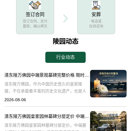
签订合同
安葬
签订合同、支付
电话或
墓款、确认碑文
在线咨询
陵园动态
行业动态
清东陵万佛园中端景观墓碑完整价格 限时减免多年管理费详解
清东陵万佛园，作为中国历史悠久的皇家陵
寝，不仅承载着丰富的历史文化遗产，也是人
们缅怀先人、寄托哀思的重要场所。近年来，
2026-08-06
随着人们对墓地景观要求的提升，中端景观墓
碑逐渐成为了一种流行趋势。本文将详细介绍
清东陵万佛园皇家园林墓碑分层定价 中端墓位限时大额让利详解
清
清东陵万佛园皇家园林墓碑分层定价，中端墓