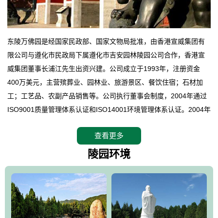
东陵万佛园是经国家民政部、国家文物局批准，由香港宣威集团有
限公司与遵化市民政局下属遵化市吉安园林陵园公司合作，香港宣
威集团董事长浦江先生出资兴建。公司成立于1993年，注册资金
400万美元，主营殡葬业、园林业、旅游景区、餐饮住宿；石材加
工；工艺品、农副产品销售等。公司执行董事会制度，2004年通过
ISO9001质量管理体系认证和ISO14001环境管理体系认证。2004年
12月，万佛园被国家旅游局评定为国家4A级旅游区，是国内第一家
查看更多
拥有4A级旅游区头衔的花园式陵园，园内建有四星级酒店一座。
万佛园位于遵化市境内，座落在世界文化遗产清东陵地形墙内，地
陵园环境
形绝佳，地理位置优越，交通便利。公司以“建设全国顶级人生后花
园、打造佛教精品旅游圣地”为目标，以海外归侨、国内外知名人士
的墓地安葬、祭祀吊亡并结合旅游参观构成其主要使用功能；以苍
郁绚丽、优雅宜人的园林景观构成其外部形象。通过墓园建设与造