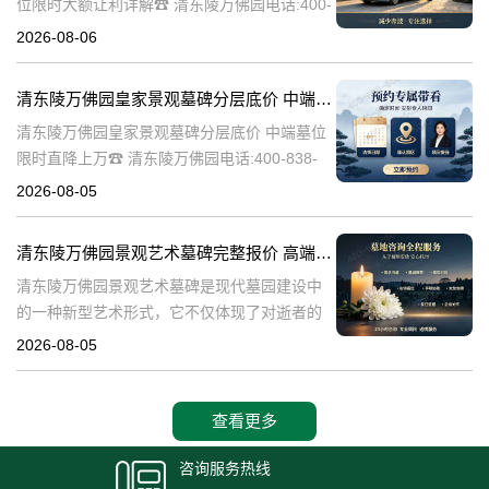
位限时大额让利详解☎ 清东陵万佛园电话:400-
838-5063清东陵万佛园，作为中国历史上著名
2026-08-06
的皇家陵园之一，承载着丰富的历史文化和独
特的园林艺术。近年来，
清东陵万佛园皇家景观墓碑分层底价 中端墓位限时直降上万
清东陵万佛园皇家景观墓碑分层底价 中端墓位
限时直降上万☎ 清东陵万佛园电话:400-838-
5063清东陵万佛园，作为中国历史上著名的皇
2026-08-05
家陵寝之一，不仅承载着丰富的历史文化遗
产，也成为了现代人们选择
清东陵万佛园景观艺术墓碑完整报价 高端墓型大额直降活动详解
清东陵万佛园景观艺术墓碑是现代墓园建设中
的一种新型艺术形式，它不仅体现了对逝者的
尊重和缅怀，更是一种文化艺术的传承。本文
2026-08-05
将详细介绍清东陵万佛园景观艺术墓碑的完整
报价以及高端墓型大额直降活动的相关内容，
查看更多
咨询服务热线