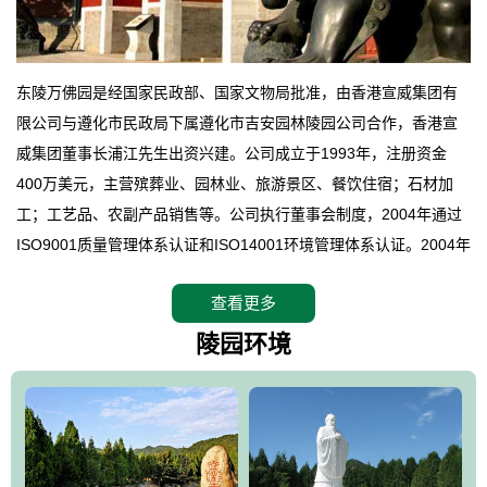
东陵万佛园是经国家民政部、国家文物局批准，由香港宣威集团有
限公司与遵化市民政局下属遵化市吉安园林陵园公司合作，香港宣
威集团董事长浦江先生出资兴建。公司成立于1993年，注册资金
400万美元，主营殡葬业、园林业、旅游景区、餐饮住宿；石材加
工；工艺品、农副产品销售等。公司执行董事会制度，2004年通过
ISO9001质量管理体系认证和ISO14001环境管理体系认证。2004年
12月，万佛园被国家旅游局评定为国家4A级旅游区，是国内第一家
查看更多
拥有4A级旅游区头衔的花园式陵园，园内建有四星级酒店一座。
万佛园位于遵化市境内，座落在世界文化遗产清东陵地形墙内，地
陵园环境
形绝佳，地理位置优越，交通便利。公司以“建设全国顶级人生后花
园、打造佛教精品旅游圣地”为目标，以海外归侨、国内外知名人士
的墓地安葬、祭祀吊亡并结合旅游参观构成其主要使用功能；以苍
郁绚丽、优雅宜人的园林景观构成其外部形象。通过墓园建设与造