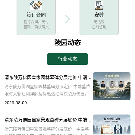
签订合同
安葬
签订合同、支付
电话或
墓款、确认碑文
在线咨询
陵园动态
行业动态
清东陵万佛园皇家园林墓碑分层定价 中端墓位限时大额让利详解及优惠活动
清东陵万佛园皇家园林墓碑分层定价 中端墓位
限时大额让利详解及优惠活动清东陵万佛园，
作为中国历史上著名的皇家陵园之一，承载着
2026-08-09
丰富的历史文化底蕴。近年来，随着人们对身
后事的重视程度不断提升，清东陵万佛园
清东陵万佛园皇家景观墓碑分层底价 中端墓位限时直降上万：超值优惠活动详解与选购指南
清东陵万佛园皇家景观墓碑分层底价，中端墓