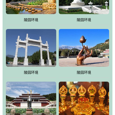
园手法相结合的默契操作，建成一处特色鲜明、服务周全、环境优
美、民族风格突出，与周边文物古迹交相呼应的极具吸引力的花园
式园林。
陵园环境
陵园环境
万佛园工程一期占地448亩，目前完成投资近12亿元人民币，园区采
用全仿古式建筑，寻求与世界文化遗产地清东陵的和谐统一，在园
区建设中寻求陵园建设与景区建设的有机融合，充分发挥独一无二
的地形优势，打造现代艺术园林，建设旅游景观、寺庙、酒店等综
合服务设施，服务于陵园经营，使企业的多元化经营项目相互依
托、相互促进，园区绿化覆盖率达90%。
陵园环境
陵园环境