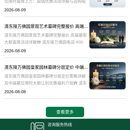
位限时直降上万：超值优惠活动详解与选购指
南☎ 清东陵万佛园电话:400-838-5063清东陵
2026-08-09
万佛园，作为中国历史上著名的皇家陵寝之
一，承载着深厚的历史文化底
清东陵万佛园景观艺术墓碑完整报价 高端墓型大额直降活动详解
清东陵万佛园景观艺术墓碑完整报价 高端墓型
大额直降活动详解☎ 清东陵万佛园电话:400-
838-5063清东陵万佛园，作为中国著名的皇家
2026-08-09
陵寝之一，不仅承载着丰富的历史文化遗产，
也是现代人们缅怀先人、
清东陵万佛园皇家园林墓碑分层定价 中端墓位限时大额让利详解及优惠福利
清东陵万佛园皇家园林墓碑分层定价策略详解
及中端墓位限时大额让利优惠福利介绍☎ 清东
陵万佛园电话:400-838-5063清东陵万佛园，作
2026-08-08
为中国皇家陵寝的重要代表，不仅承载着丰富
的历史文化价值，更是无
查看更多
咨询服务热线