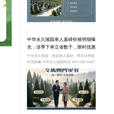
中华永久陵园单人墓碑价格明细曝
光：淡季下单立省数千，限时优惠
深度解析
中华永久陵园：精选单人墓碑，尊享淡季限
时优惠☎ 中华永久陵园电话:400-838-5063
中华永久陵园，作为国内知名的陵园品牌，
始终以提供高品质的墓碑产品和服务为己
任。本文将全面解析中华永久陵园多款