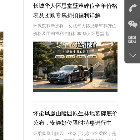
长城华人怀思堂壁葬碑位全年价格
表及团购专属折扣福利详解
环保殡葬新选择：长城华人怀思堂壁葬碑位
价格及团购福利全解析☎ 华人怀思堂电
话:400-838-5063随着现代人对身后事的规
划日益细致，壁葬作为一种绿色、节地的殡
葬方式逐渐走进大众视野。长城华人怀思
怀柔凤凰山陵园原生林地墓碑底价
公布，安静好位限时特惠进行中
怀柔凤凰山陵园，坐落于北京市怀柔区，是