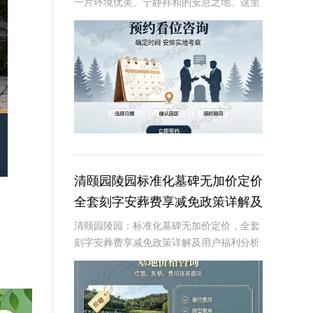
一片环境优美、宁静祥和的安息之地。这里
不仅拥有得天独厚的自然环境，还以其独特
的原生林地墓碑设计，为逝者提供一个安静
而尊贵的归宿。近期，陵园推出了一项限时
特惠活动，
清颐园陵园标准化墓碑无加价定价
全套刻字安葬费享减免政策详解及
用户福利分析
清颐园陵园：标准化墓碑无加价定价，全套
刻字安葬费享减免政策详解及用户福利分析
☎ 清颐园公墓电话:400-838-5063在现代社
会，人们对死亡和身后事的规划越来越重
视。清颐园陵园作为一家专业的陵园服