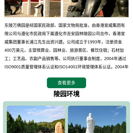
东陵万佛园是经国家民政部、国家文物局批准，由香港宣威集团有
限公司与遵化市民政局下属遵化市吉安园林陵园公司合作，香港宣
威集团董事长浦江先生出资兴建。公司成立于1993年，注册资金
400万美元，主营殡葬业、园林业、旅游景区、餐饮住宿；石材加
工；工艺品、农副产品销售等。公司执行董事会制度，2004年通过
ISO9001质量管理体系认证和ISO14001环境管理体系认证。2004年
12月，万佛园被国家旅游局评定为国家4A级旅游区，是国内第一家
查看更多
拥有4A级旅游区头衔的花园式陵园，园内建有四星级酒店一座。
万佛园位于遵化市境内，座落在世界文化遗产清东陵地形墙内，地
陵园环境
形绝佳，地理位置优越，交通便利。公司以“建设全国顶级人生后花
园、打造佛教精品旅游圣地”为目标，以海外归侨、国内外知名人士
的墓地安葬、祭祀吊亡并结合旅游参观构成其主要使用功能；以苍
郁绚丽、优雅宜人的园林景观构成其外部形象。通过墓园建设与造