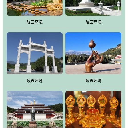
园手法相结合的默契操作，建成一处特色鲜明、服务周全、环境优
美、民族风格突出，与周边文物古迹交相呼应的极具吸引力的花园
式园林。
陵园环境
陵园环境
万佛园工程一期占地448亩，目前完成投资近12亿元人民币，园区采
用全仿古式建筑，寻求与世界文化遗产地清东陵的和谐统一，在园
区建设中寻求陵园建设与景区建设的有机融合，充分发挥独一无二
的地形优势，打造现代艺术园林，建设旅游景观、寺庙、酒店等综
合服务设施，服务于陵园经营，使企业的多元化经营项目相互依
托、相互促进，园区绿化覆盖率达90%。
陵园环境
陵园环境