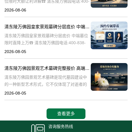
位限时大额让利详解☎ 清东陵万佛园电话:400-
838-5063清东陵万佛园，作为中国历史上著名
2026-08-06
的皇家陵园之一，承载着丰富的历史文化和独
特的园林艺术。近年来，
清东陵万佛园皇家景观墓碑分层底价 中端墓位限时直降上万
清东陵万佛园皇家景观墓碑分层底价 中端墓位
限时直降上万☎ 清东陵万佛园电话:400-838-
5063清东陵万佛园，作为中国历史上著名的皇
2026-08-05
家陵寝之一，不仅承载着丰富的历史文化遗
产，也成为了现代人们选择
清东陵万佛园景观艺术墓碑完整报价 高端墓型大额直降活动详解
清东陵万佛园景观艺术墓碑是现代墓园建设中
的一种新型艺术形式，它不仅体现了对逝者的
尊重和缅怀，更是一种文化艺术的传承。本文
2026-08-05
将详细介绍清东陵万佛园景观艺术墓碑的完整
报价以及高端墓型大额直降活动的相关内容，
查看更多
咨询服务热线