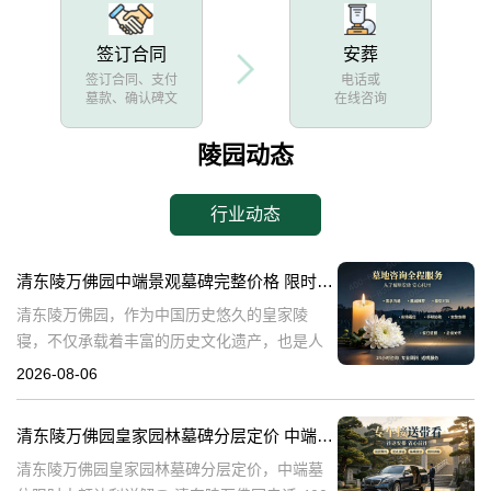
签订合同
安葬
签订合同、支付
电话或
墓款、确认碑文
在线咨询
陵园动态
行业动态
清东陵万佛园中端景观墓碑完整价格 限时减免多年管理费详解
清东陵万佛园，作为中国历史悠久的皇家陵
寝，不仅承载着丰富的历史文化遗产，也是人
们缅怀先人、寄托哀思的重要场所。近年来，
2026-08-06
随着人们对墓地景观要求的提升，中端景观墓
碑逐渐成为了一种流行趋势。本文将详细介绍
清东陵万佛园皇家园林墓碑分层定价 中端墓位限时大额让利详解
清
清东陵万佛园皇家园林墓碑分层定价，中端墓