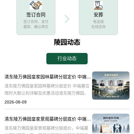
签订合同
安葬
签订合同、支付
电话或
墓款、确认碑文
在线咨询
陵园动态
行业动态
清东陵万佛园皇家园林墓碑分层定价 中端墓位限时大额让利详解及优惠活动
清东陵万佛园皇家园林墓碑分层定价 中端墓位
限时大额让利详解及优惠活动清东陵万佛园，
作为中国历史上著名的皇家陵园之一，承载着
2026-08-09
丰富的历史文化底蕴。近年来，随着人们对身
后事的重视程度不断提升，清东陵万佛园
清东陵万佛园皇家景观墓碑分层底价 中端墓位限时直降上万：超值优惠活动详解与选购指南
清东陵万佛园皇家景观墓碑分层底价，中端墓