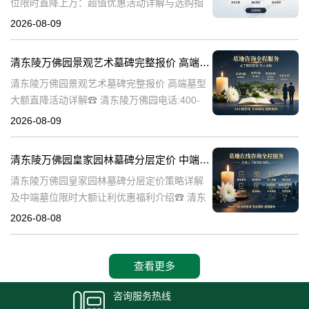
位限时直降上万：超值优惠活动详解与选购指
南☎ 清东陵万佛园电话:400-838-5063清东陵
2026-08-09
万佛园，作为中国历史上著名的皇家陵寝之
一，承载着深厚的历史文化底
清东陵万佛园景观艺术墓碑完整报价 高端墓型大额直降活动详解
清东陵万佛园景观艺术墓碑完整报价 高端墓型
大额直降活动详解☎ 清东陵万佛园电话:400-
838-5063清东陵万佛园，作为中国著名的皇家
2026-08-09
陵寝之一，不仅承载着丰富的历史文化遗产，
也是现代人们缅怀先人、
清东陵万佛园皇家园林墓碑分层定价 中端墓位限时大额让利详解及优惠福利
清东陵万佛园皇家园林墓碑分层定价策略详解
及中端墓位限时大额让利优惠福利介绍☎ 清东
陵万佛园电话:400-838-5063清东陵万佛园，作
2026-08-08
为中国皇家陵寝的重要代表，不仅承载着丰富
的历史文化价值，更是无
查看更多
咨询服务热线