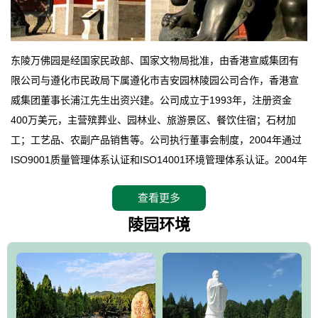
东陵万佛园是经国家民政部、国家文物局批准，由香港宣威集团有
限公司与遵化市民政局下属遵化市吉安园林陵园公司合作，香港宣
威集团董事长浦江先生出资兴建。公司成立于1993年，注册资金
400万美元，主营殡葬业、园林业、旅游景区、餐饮住宿；石材加
工；工艺品、农副产品销售等。公司执行董事会制度，2004年通过
ISO9001质量管理体系认证和ISO14001环境管理体系认证。2004年
12月，万佛园被国家旅游局评定为国家4A级旅游区，是国内第一家
查看更多
拥有4A级旅游区头衔的花园式陵园，园内建有四星级酒店一座。
万佛园位于遵化市境内，座落在世界文化遗产清东陵地形墙内，地
陵园环境
形绝佳，地理位置优越，交通便利。公司以“建设全国顶级人生后花
园、打造佛教精品旅游圣地”为目标，以海外归侨、国内外知名人士
的墓地安葬、祭祀吊亡并结合旅游参观构成其主要使用功能；以苍
郁绚丽、优雅宜人的园林景观构成其外部形象。通过墓园建设与造