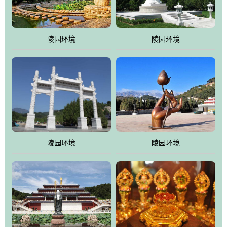
园手法相结合的默契操作，建成一处特色鲜明、服务周全、环境优
美、民族风格突出，与周边文物古迹交相呼应的极具吸引力的花园
式园林。
陵园环境
陵园环境
万佛园工程一期占地448亩，目前完成投资近12亿元人民币，园区采
用全仿古式建筑，寻求与世界文化遗产地清东陵的和谐统一，在园
区建设中寻求陵园建设与景区建设的有机融合，充分发挥独一无二
的地形优势，打造现代艺术园林，建设旅游景观、寺庙、酒店等综
合服务设施，服务于陵园经营，使企业的多元化经营项目相互依
托、相互促进，园区绿化覆盖率达90%。
陵园环境
陵园环境