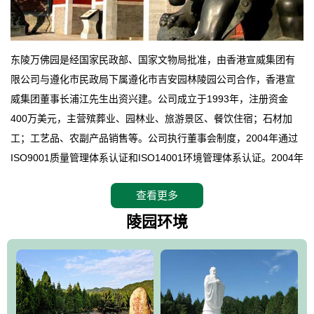
东陵万佛园是经国家民政部、国家文物局批准，由香港宣威集团有
限公司与遵化市民政局下属遵化市吉安园林陵园公司合作，香港宣
威集团董事长浦江先生出资兴建。公司成立于1993年，注册资金
400万美元，主营殡葬业、园林业、旅游景区、餐饮住宿；石材加
工；工艺品、农副产品销售等。公司执行董事会制度，2004年通过
ISO9001质量管理体系认证和ISO14001环境管理体系认证。2004年
12月，万佛园被国家旅游局评定为国家4A级旅游区，是国内第一家
查看更多
拥有4A级旅游区头衔的花园式陵园，园内建有四星级酒店一座。
万佛园位于遵化市境内，座落在世界文化遗产清东陵地形墙内，地
陵园环境
形绝佳，地理位置优越，交通便利。公司以“建设全国顶级人生后花
园、打造佛教精品旅游圣地”为目标，以海外归侨、国内外知名人士
的墓地安葬、祭祀吊亡并结合旅游参观构成其主要使用功能；以苍
郁绚丽、优雅宜人的园林景观构成其外部形象。通过墓园建设与造