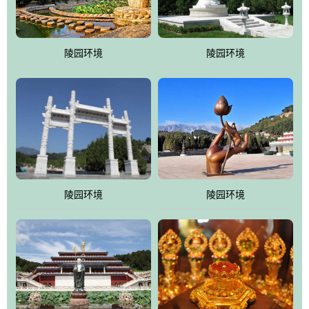
园手法相结合的默契操作，建成一处特色鲜明、服务周全、环境优
美、民族风格突出，与周边文物古迹交相呼应的极具吸引力的花园
式园林。
陵园环境
陵园环境
万佛园工程一期占地448亩，目前完成投资近12亿元人民币，园区采
用全仿古式建筑，寻求与世界文化遗产地清东陵的和谐统一，在园
区建设中寻求陵园建设与景区建设的有机融合，充分发挥独一无二
的地形优势，打造现代艺术园林，建设旅游景观、寺庙、酒店等综
合服务设施，服务于陵园经营，使企业的多元化经营项目相互依
托、相互促进，园区绿化覆盖率达90%。
陵园环境
陵园环境