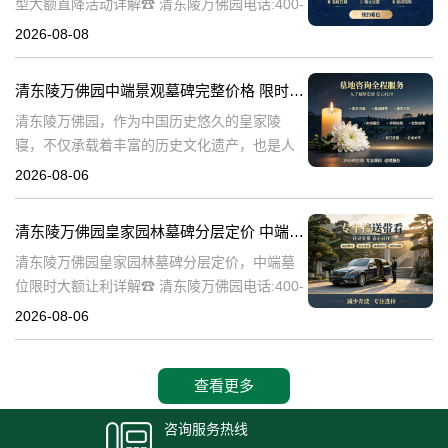
型大额直降活动详解☎ 清东陵万佛园电话:400-
838-5063清东陵万佛园，作为中国历史悠久的
2026-08-08
陵寝之一，承载着丰富的文化底蕴和历史价
值。近年来，随着人们对身
清东陵万佛园中端景观墓碑完整价格 限时减免多年管理费详解
清东陵万佛园，作为中国历史悠久的皇家陵
寝，不仅承载着丰富的历史文化遗产，也是人
们缅怀先人、寄托哀思的重要场所。近年来，
2026-08-06
随着人们对墓地景观要求的提升，中端景观墓
碑逐渐成为了一种流行趋势。本文将详细介绍
清东陵万佛园皇家园林墓碑分层定价 中端墓位限时大额让利详解
清
清东陵万佛园皇家园林墓碑分层定价，中端墓
位限时大额让利详解☎ 清东陵万佛园电话:400-
838-5063清东陵万佛园，作为中国历史上著名
2026-08-06
的皇家陵园之一，承载着丰富的历史文化和独
特的园林艺术。近年来，
查看更多
咨询服务热线