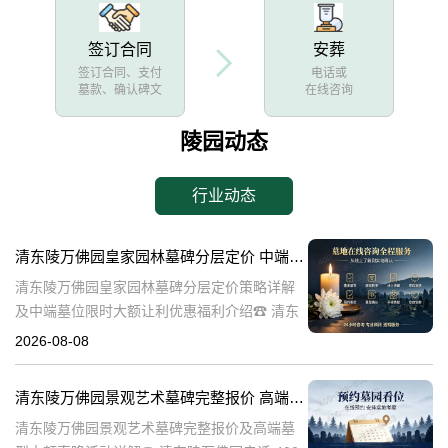
签订合同
安葬
签订合同、支付
电话或
墓款、确认碑文
在线咨询
陵园动态
行业动态
清东陵万佛园皇家园林墓碑分层定价 中端墓位限时大额让利详解及优惠福利
清东陵万佛园皇家园林墓碑分层定价策略详解
及中端墓位限时大额让利优惠福利介绍☎ 清东
陵万佛园电话:400-838-5063清东陵万佛园，作
2026-08-08
为中国皇家陵寝的重要代表，不仅承载着丰富
的历史文化价值，更是无
清东陵万佛园景观艺术墓碑完整报价 高端墓型大额直降活动详解
清东陵万佛园景观艺术墓碑完整报价及高端墓